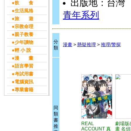
出版地：台灣
●飲 食
●生活風格
青年系列
●旅 遊
●宗教命理
●親子教養
分
●少年讀物
漫畫
>
懸疑推理
>
推理/警探
類
●輕 小 說
●漫 畫
●語言學習
●考試用書
●電腦資訊
●專業書籍
同
類
書
REAL
劇場版
推
ACCOUNT 真
畫 名