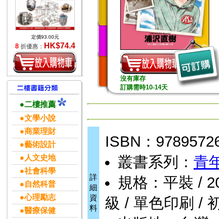
定價93.00元
HK$74.4
8
折優惠：
沒有庫存
訂購需時10-14天
●二樓推薦
●文學小說
●商業理財
ISBN：9789572
●藝術設計
●人文史地
叢書系列：
青
●社會科學
詳
規格：平裝 / 208頁
●自然科普
細
●心理勵志
資
級 / 單色印刷 / 
料
●醫療保健