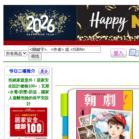
拒絕家庭意外！居家安
全設計健檢100+：瓦斯
•水電•防墜•防盜，讓家
人遠離危險的保平安設
計