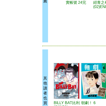
薦
實帳號 24完
紺青之
(02)EN
其
他
讀
者
也
BILLY BAT比利
朝劇！ 6
買