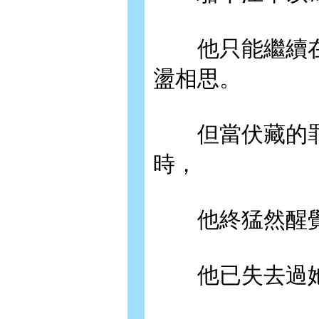
他只能繼續在
盪相思。
但當伏藏的罪
時，
他終猛然醒覺
他已失去過她