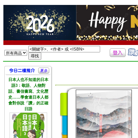
日本人也不知道的日本
語3：敬語、人物對
話、書信書寫、文化歷
史……學會連日本人都
會對你說「讚」的正確
日語