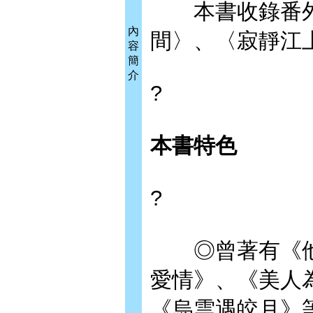
本書收錄番外
內
間〉、〈寂靜江
容
簡
介
?
本書特色
?
◎曾著有《他
愛情》、《美人
《烏雲遇皎月》