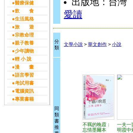
出版地：台灣
●醫療保健
●飲 食
愛讀
●生活風格
●旅 遊
●宗教命理
分
●親子教養
文學小說
>
華文創作
>
小說
類
●少年讀物
●輕 小 說
●漫 畫
●語言學習
●考試用書
●電腦資訊
●專業書籍
同
類
書
不羈的晚霞：
一夫一
推
忘情墨爾本
明霞中