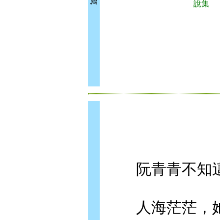
薦
說集
阮青青不知這
人海茫茫，她