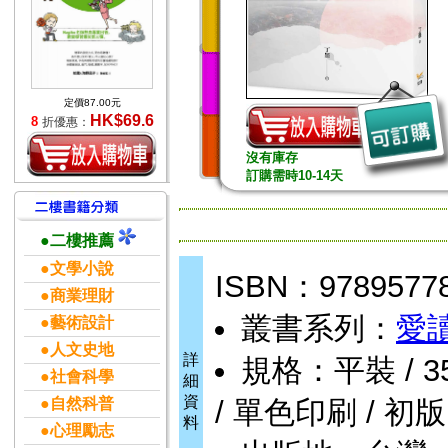
定價87.00元
HK$69.6
8
折優惠：
沒有庫存
訂購需時10-14天
●二樓推薦
●文學小說
ISBN：9789577
●商業理財
叢書系列：
愛
●藝術設計
●人文史地
詳
規格：平裝 / 352頁
●社會科學
細
資
●自然科普
/ 單色印刷 / 初版
料
●心理勵志