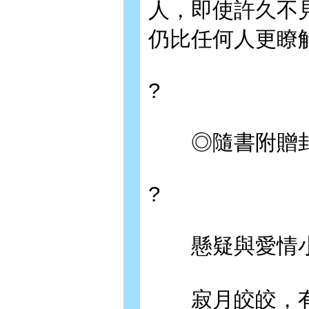
人，即使許久不
仍比任何人更瞭
?
◎隨書附贈封
?
懸疑與愛情小
寂月皎皎，有