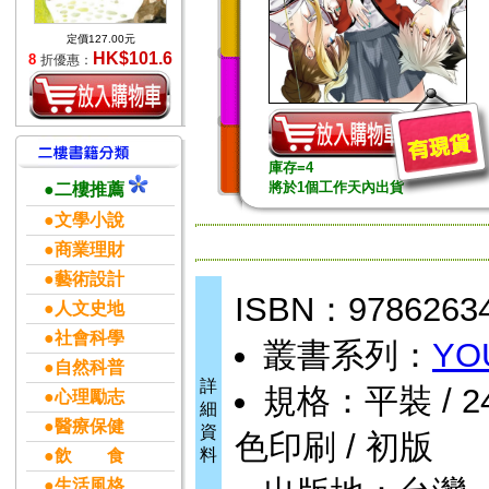
定價127.00元
HK$101.6
8
折優惠：
庫存=4
將於1個工作天內出貨
●二樓推薦
●文學小說
●商業理財
●藝術設計
ISBN：9786263
●人文史地
●社會科學
叢書系列：
YO
●自然科普
詳
規格：平裝 / 242頁
●心理勵志
細
●醫療保健
資
色印刷 / 初版
料
●飲 食
●生活風格