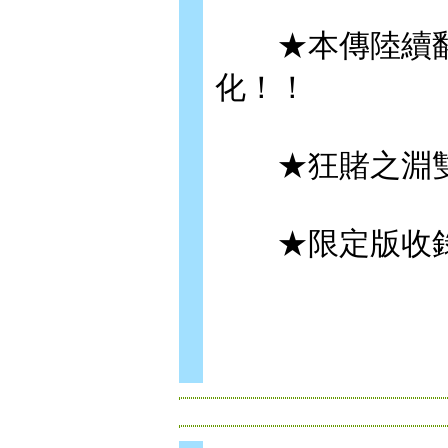
★本傳陸續翻
化！！
★狂賭之淵雙
★限定版收錄