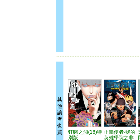
其
他
讀
者
也
狂賭之淵(16)特
正義使者-我的
買
別版
英雄學院之非