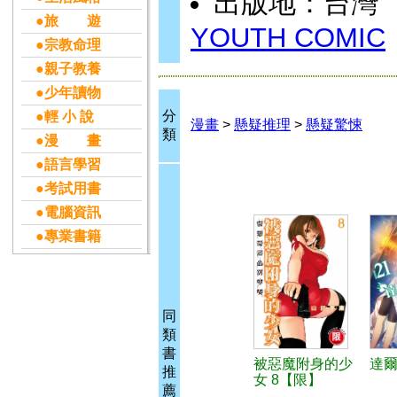
出版地：台灣
●旅 遊
YOUTH COMIC
●宗教命理
●親子教養
●少年讀物
分
●輕 小 說
漫畫
>
懸疑推理
>
懸疑驚悚
類
●漫 畫
●語言學習
●考試用書
●電腦資訊
●專業書籍
同
類
書
被惡魔附身的少
達爾
推
女 8【限】
薦