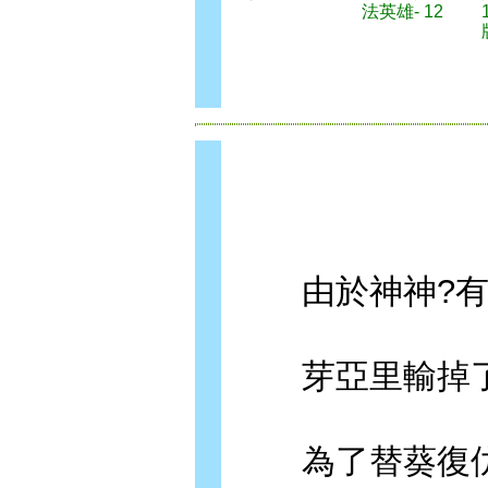
法英雄- 12
由於神神?有
芽亞里輸掉了
為了替葵復仇