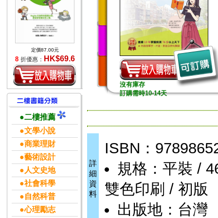
定價87.00元
HK$69.6
8
折優惠：
沒有庫存
訂購需時10-14天
●二樓推薦
●文學小說
●商業理財
ISBN：9789865
●藝術設計
詳
規格：平裝 / 468頁
●人文史地
細
●社會科學
資
雙色印刷 / 初版
料
●自然科普
出版地：台灣
●心理勵志