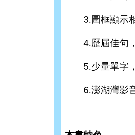
3.圖框顯示相
4.歷屆佳句，
5.少量單字，
6.澎湖灣影音