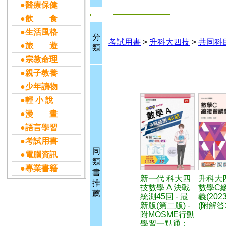
●醫療保健
●飲 食
●生活風格
分
考試用書
>
升科大四技
>
共同科
●旅 遊
類
●宗教命理
●親子教養
●少年讀物
●輕 小 說
●漫 畫
●語言學習
●考試用書
同
●電腦資訊
類
●專業書籍
書
新一代 科大四
升科大
推
技數學 A 決戰
數學C
薦
統測45回 - 最
義(202
新版(第二版) -
(附解答
附MOSME行動
學習一點通：