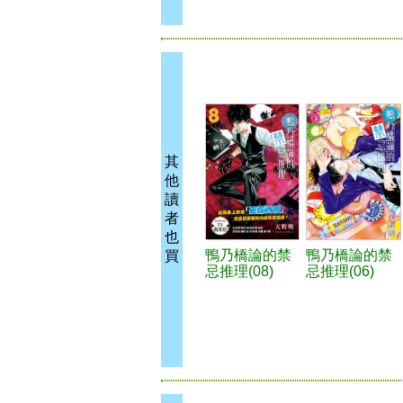
其
他
讀
者
也
鴨乃橋論的禁
鴨乃橋論的禁
買
忌推理(08)
忌推理(06)