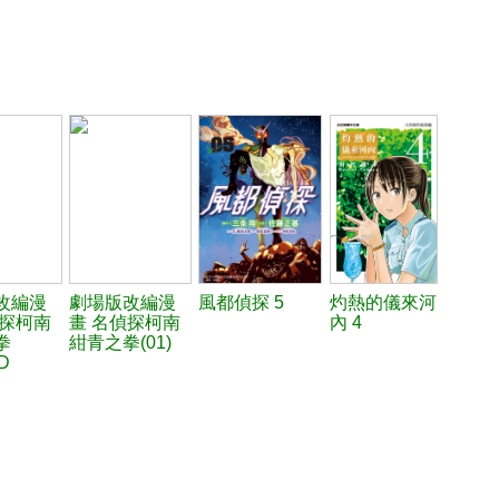
改編漫
劇場版改編漫
風都偵探 5
灼熱的儀來河
偵探柯南
畫 名偵探柯南
內 4
拳
紺青之拳(01)
D