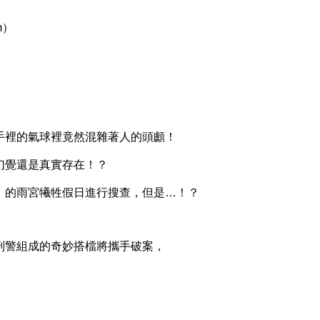
m）
）
裡的氣球裡竟然混雜著人的頭顱！
覺還是真實存在！？
的雨宮犧牲假日進行搜查，但是…！？
警組成的奇妙搭檔將攜手破案，