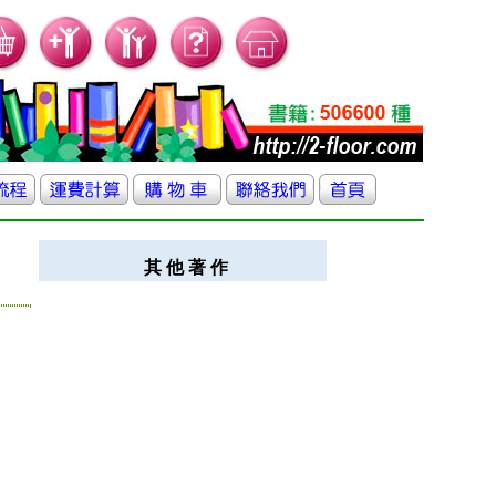
其 他 著 作