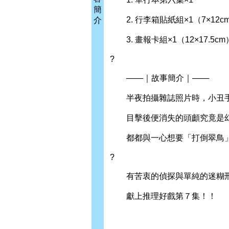
簡
2. 行李箱貼紙組×1（7×12c
介
3. 畫報卡組×1（12×17.5cm
?
───｜故事簡介｜───
半夜拍攝雜誌照片時，小丑手
目擊後便消失的頭顱究竟是幻
都都與一心想要「打倒翠鳥」
?
有苦衷的偵探與單純的迷糊刑
獻上推理好戲第７集！！