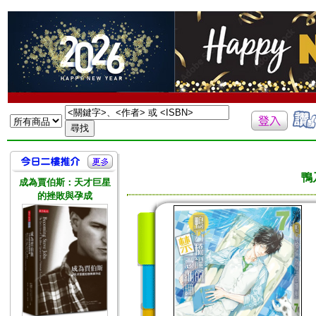
鴨
成為賈伯斯：天才巨星
的挫敗與孕成