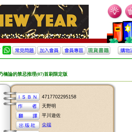
乃橋論的禁忌推理(07)首刷限定版
4717702295158
天野明
平川遊佐
尖端