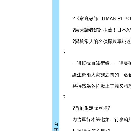
?《家庭教師HITMAN RE
?廣大讀者好評推薦！日本AMA
?異於常人的名偵探與單純迷糊
?
一邊抵抗血緣宿緣、一邊突破
誕生於兩大家族之間的「名
將持續為各位獻上華麗又精彩
?
?首刷限定版登場?
內含單行本第七集、行李箱貼
內
容
1. 單行本第六集×1