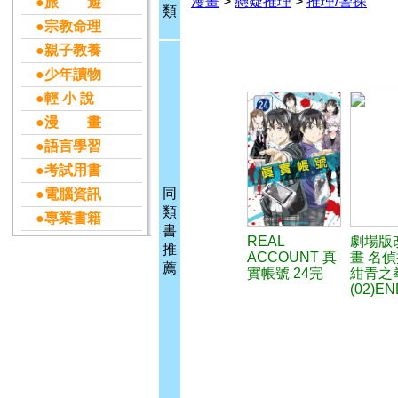
漫畫
>
懸疑推理
>
推理/警探
●旅 遊
類
●宗教命理
●親子教養
●少年讀物
●輕 小 說
●漫 畫
●語言學習
●考試用書
同
●電腦資訊
類
●專業書籍
書
REAL
劇場版
推
ACCOUNT 真
畫 名
薦
實帳號 24完
紺青之
(02)EN