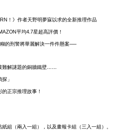
BORN！》作者天野明夢寐以求的全新推理作品
ZON平均4.7星超高評價！
的刑警將華麗解決一件件懸案──
難解謎題的銅牆鐵壁……
偵探」
的正宗推理故事！
紙組（兩入一組），以及畫報卡組（三入一組）。