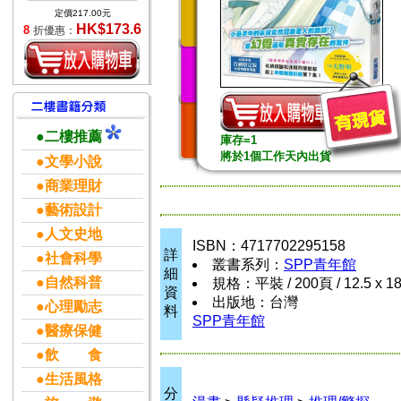
定價217.00元
HK$173.6
8
折優惠：
●二樓推薦
庫存=1
將於1個工作天內出貨
●文學小說
●商業理財
●藝術設計
●人文史地
ISBN：4717702295158
詳
●社會科學
叢書系列：
SPP青年館
細
●自然科普
規格：平裝 / 200頁 / 12.5 x 1
資
出版地：台灣
●心理勵志
料
SPP青年館
●醫療保健
●飲 食
●生活風格
分