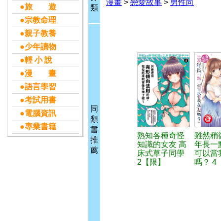
漫畫
>
戀愛故事
>
男性向
●旅 遊
類
●宗教命理
●親子教養
●少年讀物
●輕 小 說
●漫 畫
●語言學習
●考試用書
同
●電腦資訊
類
●專業書籍
書
熟知各種奇怪
雖然稍
推
知識的女友 高
年長一
薦
床式草子同學
可以當
2【限】
嗎？ 4