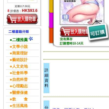
定價117.00元
HK$93.6
8
折優惠：
沒有庫存
●二樓推薦
訂購需時10-14天
●文學小說
●商業理財
●藝術設計
●人文史地
詳
●社會科學
細
●自然科普
資
料
●心理勵志
●醫療保健
●飲 食
●生活風格
分