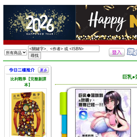
巨乳●
比利戰爭【完整新譯
本】