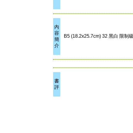
內
容
B5 (18.2x25.7cm) 32 黑白 限制
簡
介
書
評