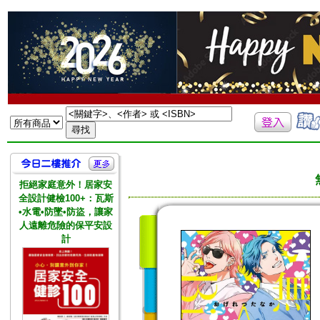
拒絕家庭意外！居家安
全設計健檢100+：瓦斯
•水電•防墜•防盜，讓家
人遠離危險的保平安設
計