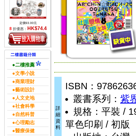
定價93.00元
HK$74.4
8
折優惠：
●二樓推薦
●文學小說
●商業理財
ISBN：9786263
●藝術設計
叢書系列：
紫界
●人文史地
●社會科學
詳
規格：平裝 / 194頁
●自然科普
細
資
單色印刷 / 初版
●心理勵志
料
●醫療保健