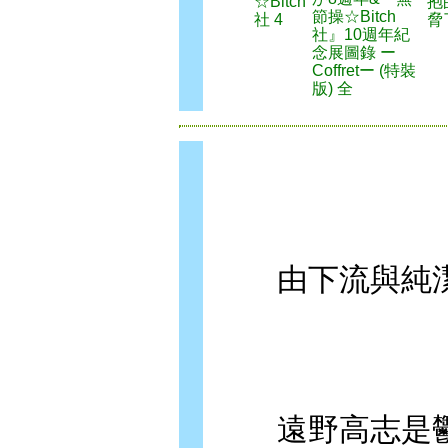
☆Bitch
抱
節操☆Bitch
社 4
脅
社』10週年紀
念展圖錄 ー
Coffretー (特裝
版) 全
由下流與純潔
遠野高志是鬱