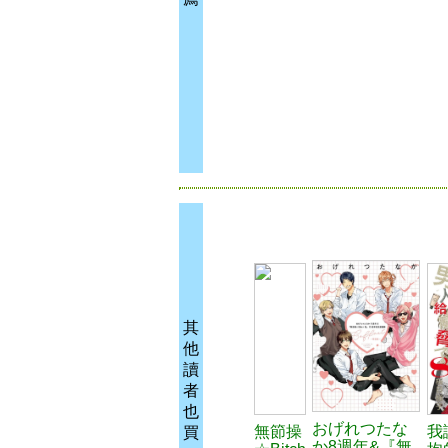
其
他
讀
者
也
おげれつたな
無節操
我
買
か8週年&『無