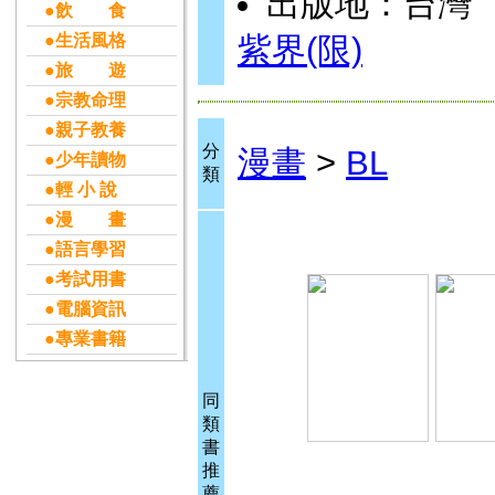
出版地：台灣
●飲 食
●生活風格
紫界(限)
●旅 遊
●宗教命理
●親子教養
分
漫畫
>
BL
●少年讀物
類
●輕 小 說
●漫 畫
●語言學習
●考試用書
●電腦資訊
●專業書籍
同
類
書
推
薦