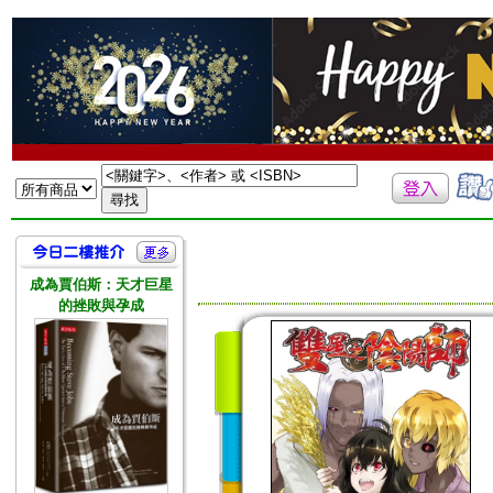
成為賈伯斯：天才巨星
的挫敗與孕成