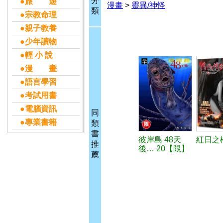
分
●旅 遊
漫畫
>
靈異/神怪
類
●宗教命理
●親子教養
●少年讀物
●輕 小 說
●漫 畫
●語言學習
●考試用書
●電腦資訊
同
●專業書籍
類
書
彼岸島 48天
紅日之櫻
推
後… 20【限】
薦