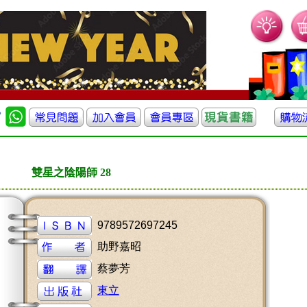
雙星之陰陽師 28
9789572697245
助野嘉昭
蔡夢芳
東立