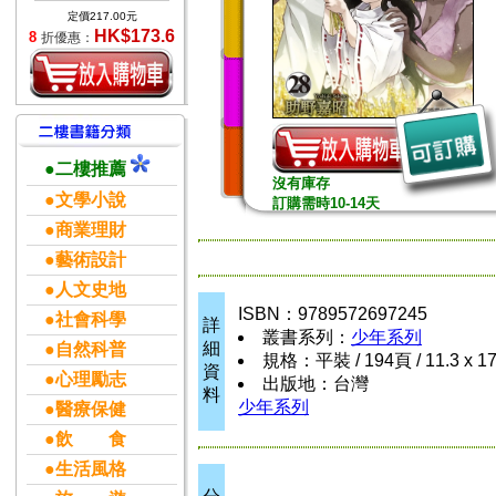
定價217.00元
HK$173.6
8
折優惠：
●二樓推薦
沒有庫存
●文學小說
訂購需時10-14天
●商業理財
●藝術設計
●人文史地
ISBN：9789572697245
●社會科學
詳
叢書系列：
少年系列
細
●自然科普
規格：平裝 / 194頁 / 11.3 x 1
資
●心理勵志
出版地：台灣
料
少年系列
●醫療保健
●飲 食
●生活風格