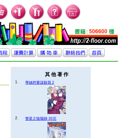
其 他 著 作
1.
學姊想要謀殺我 2
2.
雙星之陰陽師 35完