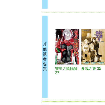
其
他
讀
者
也
雙星之陰陽師
食戟之靈 35
買
27