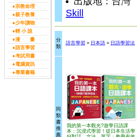
出版地：台灣
●宗教命理
Skill
●親子教養
●少年讀物
●輕 小 說
●漫 畫
分
語言學習
>
日本語
>
日語學習法
類
●語言學習
●考試用書
●電腦資訊
●專業書籍
同
類
書
我的第一本觀光?遊學日語課
推
本：沉浸式學習！從日本生活學
薦
好對話、文法、單字；教學有效