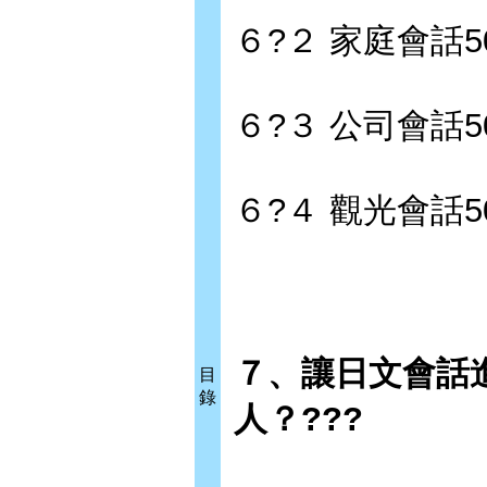
６?２ 家庭會話5
６?３ 公司會話5
６?４ 觀光會話5
７、讓日文會話
目
錄
人？???