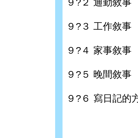
９?２ 通勤敘事
９?３ 工作敘事
９?４ 家事敘事
９?５ 晚間敘事
９?６ 寫日記的