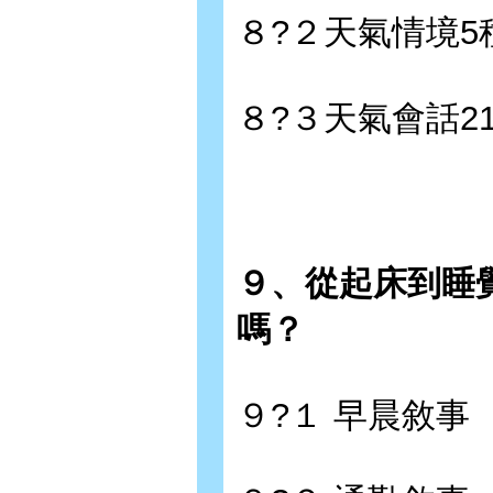
８?２天氣情境5
８?３天氣會話2
９、從起床到睡
嗎？
９?１ 早晨敘事