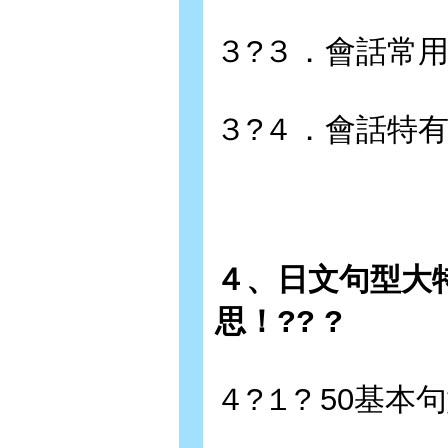
３?３．會話常用
３?４．會話特有
４、日文句型大
思！?? ?
４?１? 50基