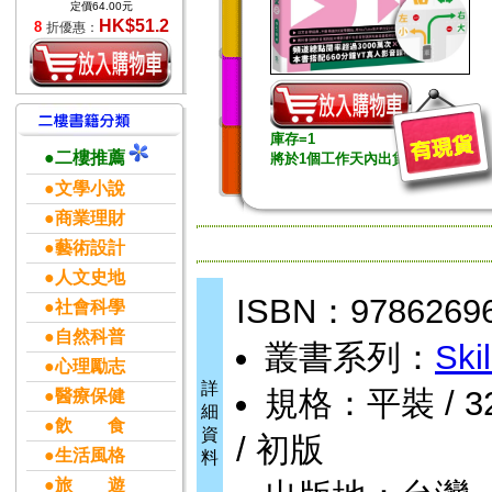
定價64.00元
HK$51.2
8
折優惠：
庫存=1
●二樓推薦
將於1個工作天內出貨
●文學小說
●商業理財
●藝術設計
●人文史地
ISBN：9786269
●社會科學
●自然科普
叢書系列：
Skil
●心理勵志
詳
規格：平裝 / 320
●醫療保健
細
●飲 食
資
/ 初版
●生活風格
料
●旅 遊