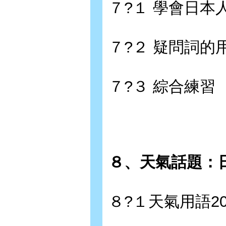
７?１ 學會日本
７?２ 疑問詞的
７?３ 綜合練習
８、天氣話題：
８?１天氣用語20