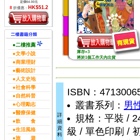
定價64.00元
HK$51.2
8
折優惠：
●二樓推薦
庫存=3
●文學小說
將於1個工作天內出貨
●商業理財
●藝術設計
●人文史地
●社會科學
ISBN：4713006
●自然科普
叢書系列：
男性
●心理勵志
●醫療保健
詳
規格：平裝 / 240頁
●飲 食
細
資
級 / 單色印刷 / 
●生活風格
料
●旅 遊