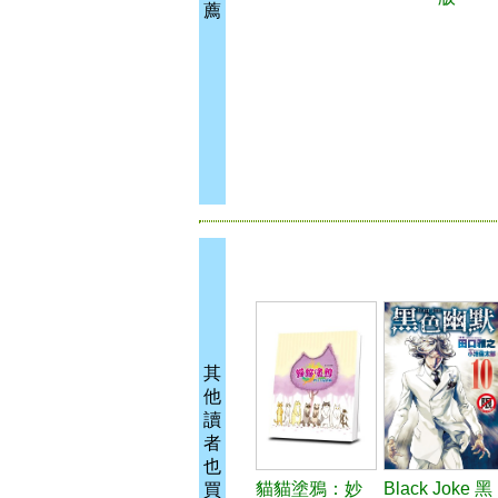
薦
其
他
讀
者
也
貓貓塗鴉：妙
Black Joke 黑
買