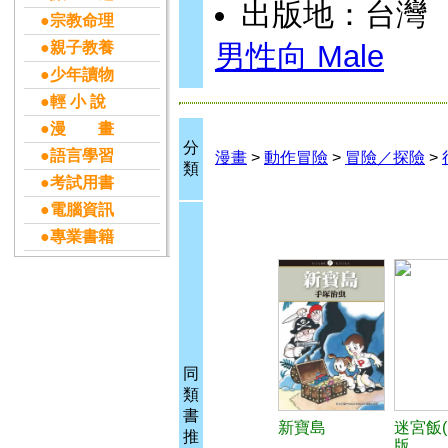
出版地：台灣
●宗教命理
●親子教養
男性向 Male
●少年讀物
●輕 小 說
●漫 畫
分
●語言學習
漫畫
>
動作冒險
>
冒險／探險
>
類
●考試用書
●電腦資訊
●專業書籍
同
類
書
新寶島
迷宮飯(
推
版