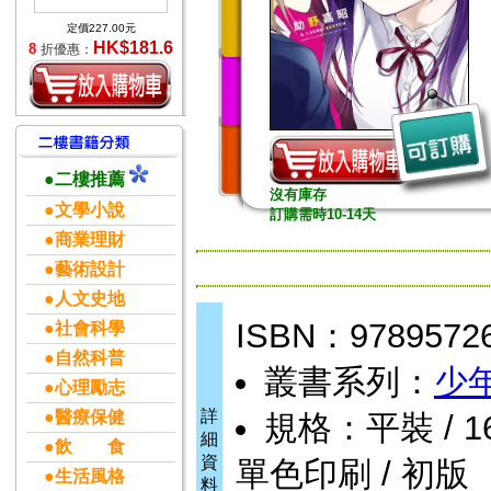
定價227.00元
HK$181.6
8
折優惠：
●二樓推薦
沒有庫存
●文學小說
訂購需時10-14天
●商業理財
●藝術設計
●人文史地
ISBN：9789572
●社會科學
●自然科普
叢書系列：
少
●心理勵志
詳
●醫療保健
規格：平裝 / 160頁
細
●飲 食
資
單色印刷 / 初版
●生活風格
料