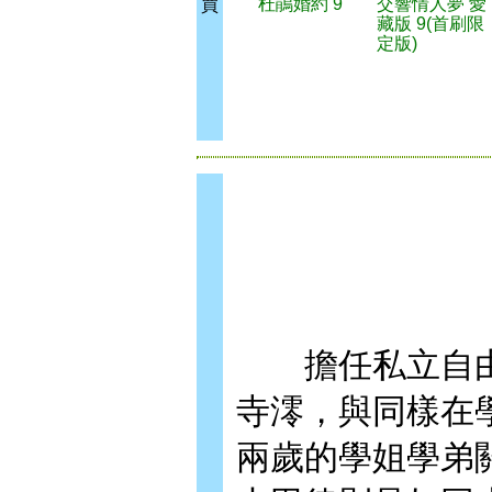
杜鵑婚約 9
交響情人夢 愛
買
藏版 9(首刷限
定版)
擔任私立自由
寺澪，與同樣在
兩歲的學姐學弟