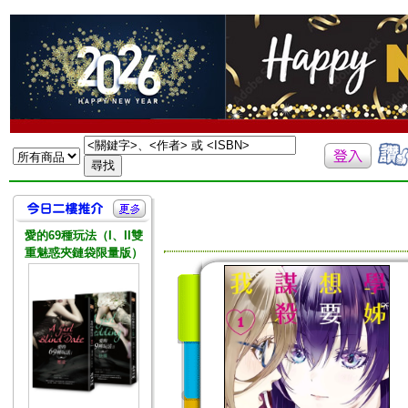
愛的69種玩法（I、II雙
重魅惑夾鏈袋限量版）