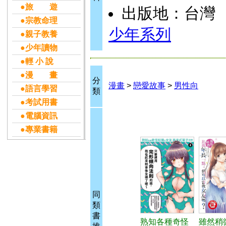
●旅 遊
出版地：台灣
●宗教命理
少年系列
●親子教養
●少年讀物
●輕 小 說
●漫 畫
分
漫畫
>
戀愛故事
>
男性向
●語言學習
類
●考試用書
●電腦資訊
●專業書籍
同
類
書
熟知各種奇怪
雖然稍