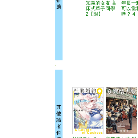
推
知識的女友 高
年長一
薦
床式草子同學
可以當
2【限】
嗎？ 4
其
他
讀
者
也