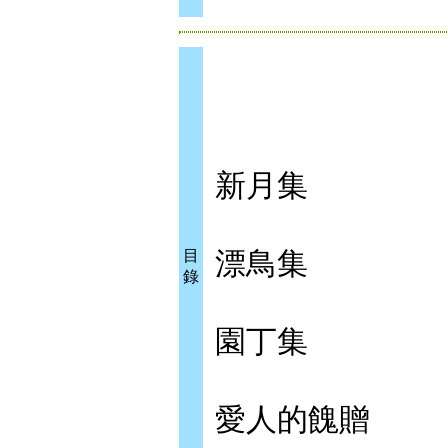
新月集
漂鳥集
目
錄
園丁集
愛人的餽贈