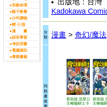
出版地：台灣
●宗教命理
Kadokawa Comic
●親子教養
●少年讀物
●輕 小 說
●漫 畫
分
漫畫
>
奇幻/魔法
類
●語言學習
●考試用書
●電腦資訊
●專業書籍
同
類
書
新裝版 惑星公
新裝版 
推
主蜥蜴騎士 8
主蜥蜴騎
薦