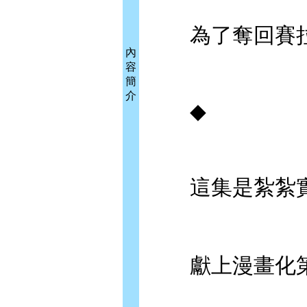
為了奪回賽拉
內
容
簡
介
◆
這集是紮紮實
獻上漫畫化第