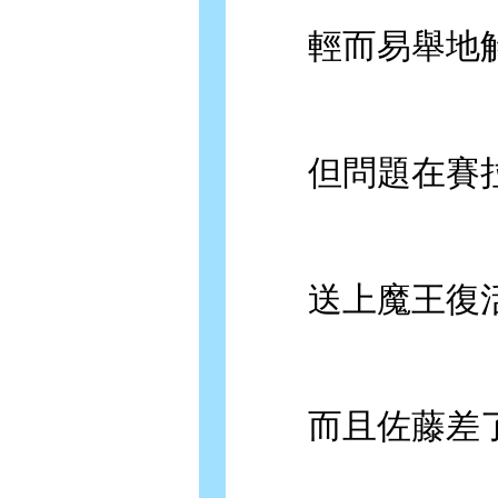
輕而易舉地解
但問題在賽拉那
送上魔王復活
而且佐藤差了