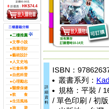
定價93.00元
HK$74.4
8
折優惠：
●二樓推薦
沒有庫存
●文學小說
訂購需時10-14天
●商業理財
●藝術設計
●人文史地
ISBN：9786263
●社會科學
●自然科普
叢書系列：
Kad
●心理勵志
詳
●醫療保健
規格：平裝 / 162頁
細
●飲 食
資
/ 單色印刷 / 初版
●生活風格
料
●旅 遊