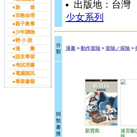
出版地：台灣
●旅 遊
少女系列
●宗教命理
●親子教養
●少年讀物
●輕 小 說
分
漫畫
>
動作冒險
>
冒險／探險
>
●漫 畫
類
●語言學習
●考試用書
●電腦資訊
●專業書籍
同
類
書
新寶島
迷宮飯(
推
版