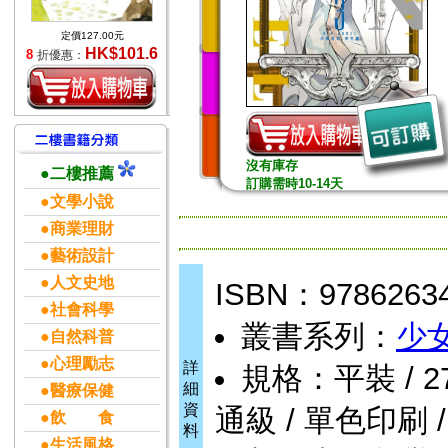
定價127.00元
HK$101.6
8
折優惠：
沒有庫存
●二樓推薦
訂購需時10-14天
●文學小說
●商業理財
●藝術設計
●人文史地
ISBN：9786263
●社會科學
叢書系列：
少
●自然科普
●心理勵志
詳
規格：平裝 / 270頁
細
●醫療保健
資
通級 / 單色印刷 
●飲 食
料
●生活風格