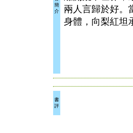
簡
兩人言歸於好。
介
身體，向梨紅坦
書
評