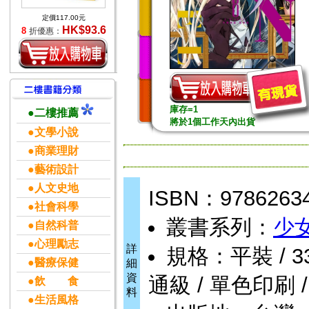
定價117.00元
HK$93.6
8
折優惠：
庫存=1
●二樓推薦
將於1個工作天內出貨
●文學小說
●商業理財
●藝術設計
●人文史地
ISBN：9786263
●社會科學
叢書系列：
少
●自然科普
●心理勵志
詳
規格：平裝 / 338頁
●醫療保健
細
資
通級 / 單色印刷 
●飲 食
料
●生活風格