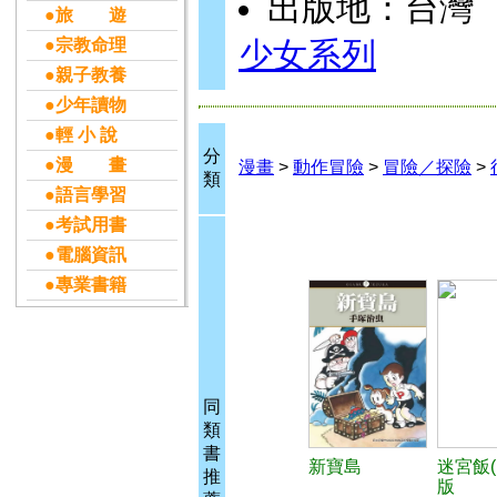
出版地：台灣
●旅 遊
●宗教命理
少女系列
●親子教養
●少年讀物
●輕 小 說
分
●漫 畫
漫畫
>
動作冒險
>
冒險／探險
>
類
●語言學習
●考試用書
●電腦資訊
●專業書籍
同
類
書
新寶島
迷宮飯(
推
版