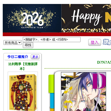
D?N?
比利戰爭【完整新譯
本】