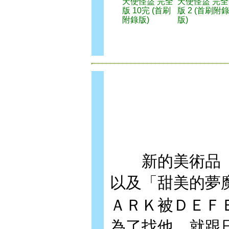
天使怪盜 完全
天使怪盜 完全
版 10完 (首刷
版 2 (首刷附
附錄版)
版)
新的美術品「
以及「甜美的夢
ＡＲＫ被ＤＥＦ
為了找他，就跟