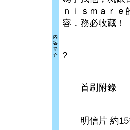
ｎｉｓｍａｒｅ
容，務必收藏！
內
容
簡
?
介
首刷附錄
明信片 約15*1