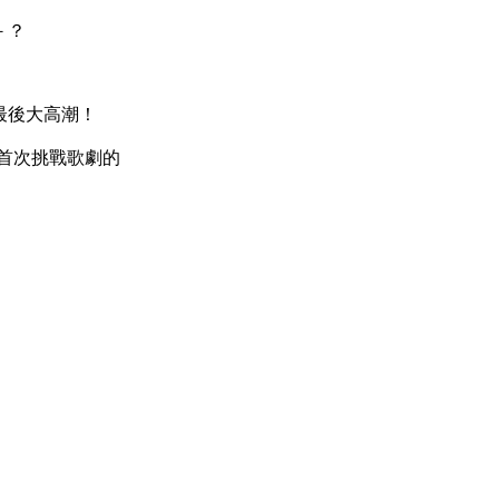
－？
後大高潮！
首次挑戰歌劇的