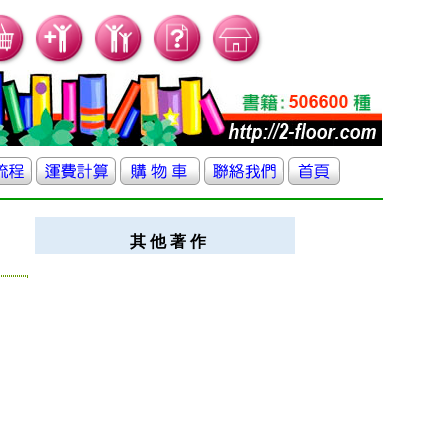
其 他 著 作