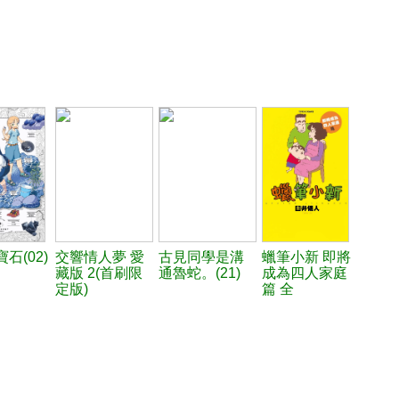
石(02)
交響情人夢 愛
古見同學是溝
蠟筆小新 即將
藏版 2(首刷限
通魯蛇。(21)
成為四人家庭
定版)
篇 全