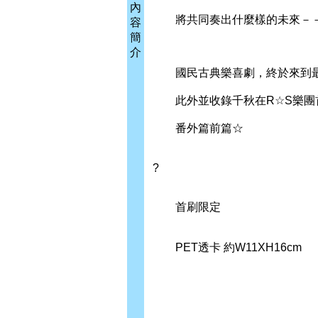
內
將共同奏出什麼樣的未來－
容
簡
介
國民古典樂喜劇，終於來到最
此外並收錄千秋在R☆S樂團
番外篇前篇☆
?
首刷限定
PET透卡 約W11XH16cm