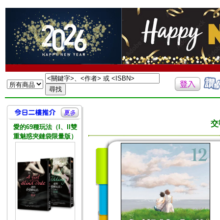
交
愛的69種玩法（I、II雙
重魅惑夾鏈袋限量版）