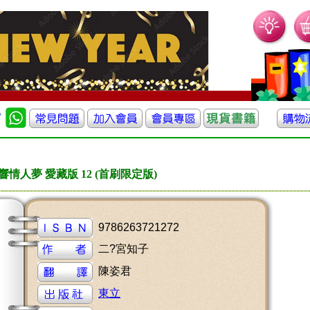
響情人夢 愛藏版 12 (首刷限定版)
9786263721272
二?宮知子
陳姿君
東立