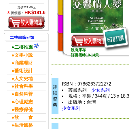
定價227.00元
HK$181.6
8
折優惠：
●二樓推薦
沒有庫存
●文學小說
訂購需時10-14天
●商業理財
●藝術設計
●人文史地
ISBN：9786263721272
●社會科學
詳
叢書系列：
少女系列
細
●自然科普
規格：平裝 / 344頁 / 13 x 18.
資
●心理勵志
出版地：台灣
料
少女系列
●醫療保健
●飲 食
●生活風格