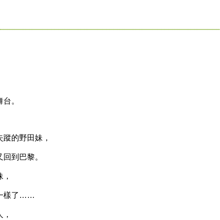
舞台。
蹤的野田妹，
回到巴黎。
妹，
樣了……
人，