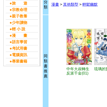
分
●旅 遊
漫畫
>
其他類型
>
輕鬆幽默
類
●宗教命理
●親子教養
●少年讀物
●輕 小 說
●漫 畫
●語言學習
●考試用書
●電腦資訊
同
類
●專業書籍
書
中年大叔轉生
琉璃的寶
推
反派千金(01)
薦