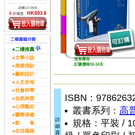
定價117.00元
HK$93.6
8
折優惠：
●二樓推薦
●文學小說
沒有庫存
訂購需時10-14天
●商業理財
●藝術設計
●人文史地
●社會科學
ISBN：9786263
●自然科普
●心理勵志
叢書系列：
高
●醫療保健
詳
規格：平裝 / 1008
●飲 食
細
●生活風格
資