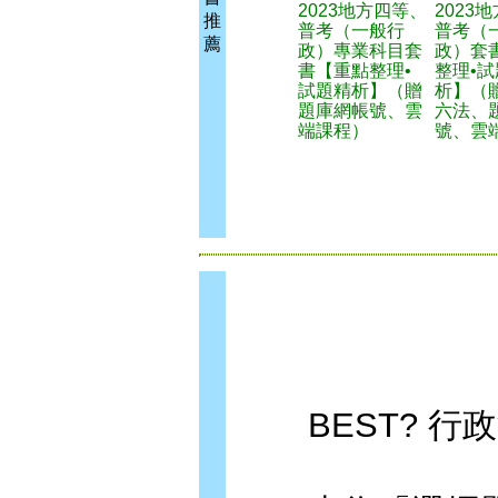
2023地方四等、
2023
推
普考（一般行
普考（
薦
政）專業科目套
政）套
書【重點整理•
整理•試
試題精析】（贈
析】（
題庫網帳號、雲
六法、
端課程）
號、雲
BEST? 行