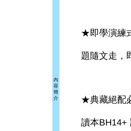
★即學演練式
題隨文走，即
內
容
簡
★典藏絕配必
介
讀本BH14+ 