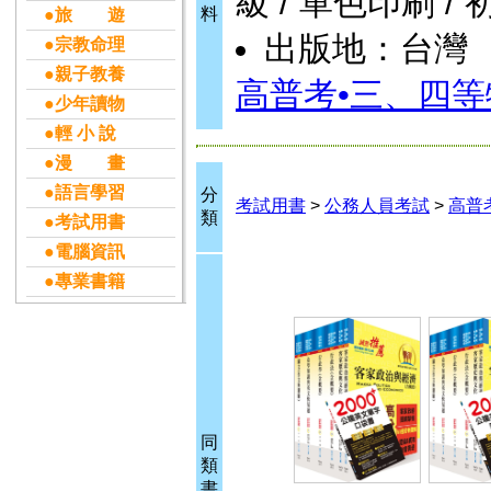
級 / 單色印刷 / 
料
●旅 遊
出版地：台灣
●宗教命理
●親子教養
高普考•三、四等
●少年讀物
●輕 小 說
●漫 畫
●語言學習
分
考試用書
>
公務人員考試
>
高普
類
●考試用書
●電腦資訊
●專業書籍
同
類
書