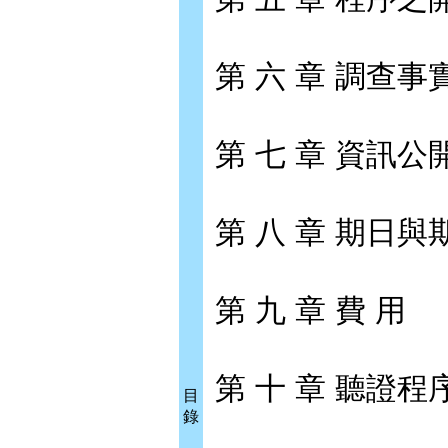
第 六 章 調查
第 七 章 資訊公
第 八 章 期日與
第 九 章 費 用
第 十 章 聽證程
目
錄