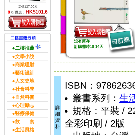
定價127.00元
HK$101.6
8
折優惠：
沒有庫存
訂購需時10-14天
●二樓推薦
●文學小說
●商業理財
●藝術設計
●人文史地
ISBN：9786263
●社會科學
叢書系列：
生活
●自然科普
●心理勵志
詳
規格：平裝 / 224頁
●醫療保健
細
資
全彩印刷 / 2版
●飲 食
料
●生活風格