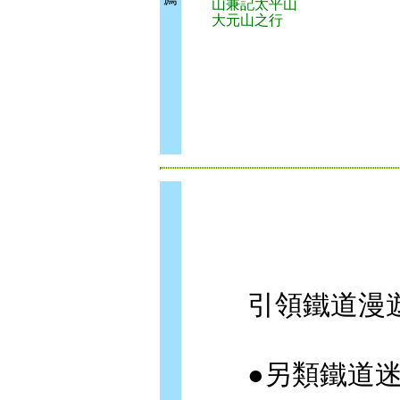
山兼記太平山
大元山之行
引領鐵道漫遊
●另類鐵道迷