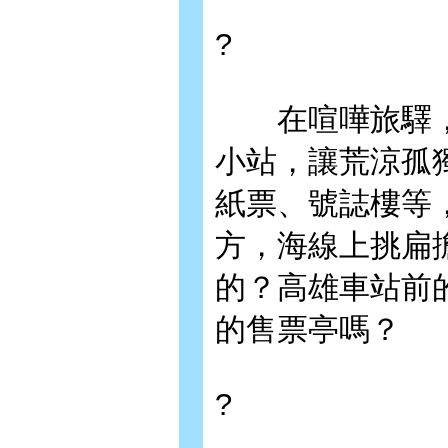
?
在喧嘩旅驛，
小站，讓荒涼孤
紙票、號誌樓等
方，海線上挑扁
的？高雄車站前
的售票亭嗎？
?