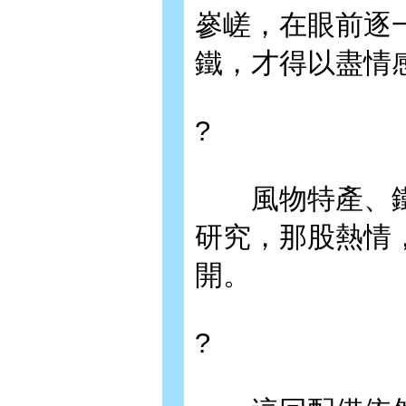
嵾嵯，在眼前逐
鐵，才得以盡情
?
風物特產、鐵
研究，那股熱情
開。
?