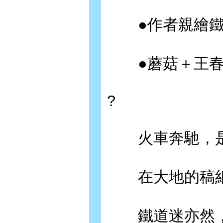
●作者親繪鐵
●蘑菇＋王春
?
火車奔馳，是
在大地的稿紙
鐵道迷亦然，