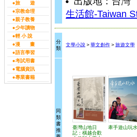
出版地：台灣
●旅 遊
●宗教命理
生活館-Taiwan St
●親子教養
●少年讀物
●輕 小 說
分
●漫 畫
文學小說
>
華文創作
>
旅遊文學
類
●語言學習
●考試用書
●電腦資訊
●專業書籍
同
類
書
臺灣山地日
牽手遊山玩
推
記：橫越合歡
薦