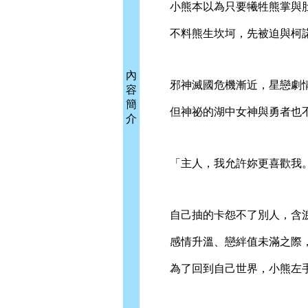
小熊本以為只要犧牲熊掌與肚肚
不料熊生坎坷，先被迫與柯諾斯
內
邪神滅國危機漸近，星戀劇情
容
簡
但神祕的湖中女神與勇者也不
介
「主人，我允許妳更喜歡我
自己抽的卡怨不了別人，含淚
感情升溫、戀絆值未滿之際，
為了回到自己世界，小熊左手