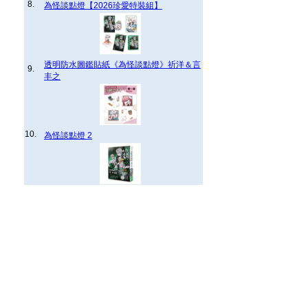
8.
為怪談點燈【2026珍愛特裝組】
透明防水圖鑑貼紙《為怪談點燈》祈洋＆言
9.
丰之
10.
為怪談點燈 2