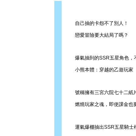
自己抽的卡怨不了別人！
戀愛冒險要大結局了嗎？
爆氣抽到的SSR五星角色，
小熊本體：穿越的乙遊玩家 
號稱擁有三宮六院七十二紙片
燃燒玩家之魂，即使課金也要
運氣爆棚抽出SSR五星騎士