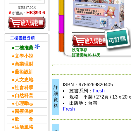
定價117.00元
HK$93.6
8
折優惠：
●二樓推薦
沒有庫存
訂購需時10-14天
●文學小說
●商業理財
●藝術設計
●人文史地
ISBN：9786269820405
詳
●社會科學
叢書系列：
Fresh
細
●自然科普
規格：平裝 / 272頁 / 13 x 20 
資
出版地：台灣
●心理勵志
料
Fresh
●醫療保健
●飲 食
●生活風格