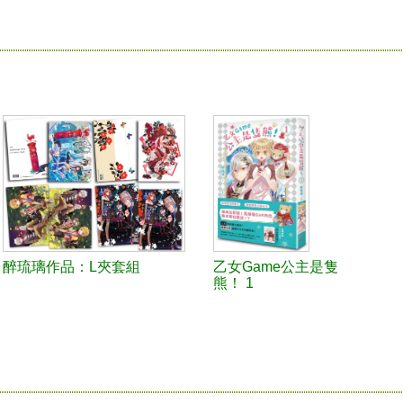
醉琉璃作品：L夾套組
乙女Game公主是隻
熊！ 1