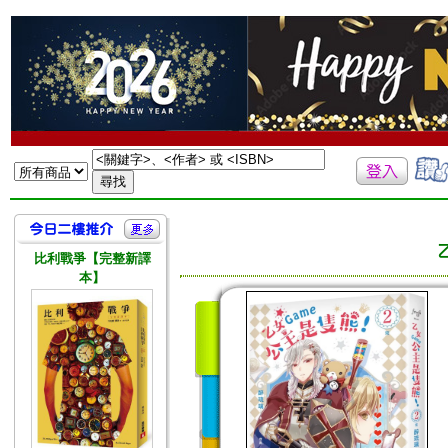
比利戰爭【完整新譯
本】