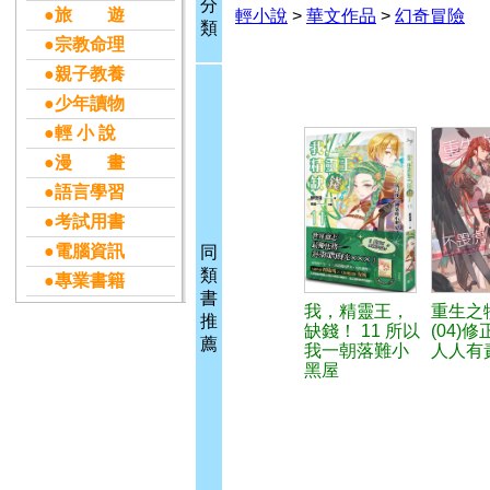
分
●旅 遊
輕小說
>
華文作品
>
幻奇冒險
類
●宗教命理
●親子教養
●少年讀物
●輕 小 說
●漫 畫
●語言學習
●考試用書
●電腦資訊
同
類
●專業書籍
書
我，精靈王，
重生之
推
缺錢！ 11 所以
(04)
薦
我一朝落難小
人人有
黑屋