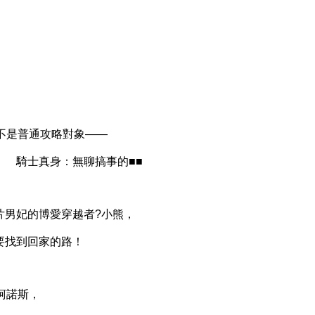
不是普通攻略對象——
騎士真身：無聊搞事的■■
男妃的博愛穿越者?小熊，
找到回家的路！
柯諾斯，