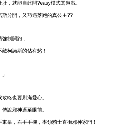
，就能自此開?easy模式闖遊戲。
分開，又巧遇落跑的真公主??
強制開跑，
敵柯諾斯的佔有慾！
。」
攻略也要刷滿愛心。
傳說邪神逼至眼前。
東泉，右手手機，率領騎士直衝邪神家門！