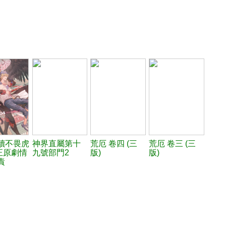
犢不畏虎
神界直屬第十
荒厄 卷四 (三
荒厄 卷三 (三
修正原劇情
九號部門2
版)
版)
責