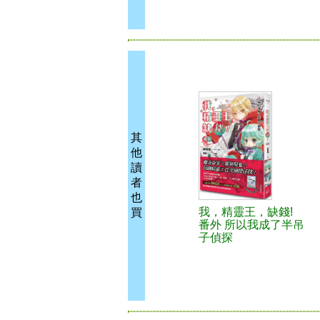
其
他
讀
者
也
我，精靈王，缺錢!
買
番外 所以我成了半吊
子偵探