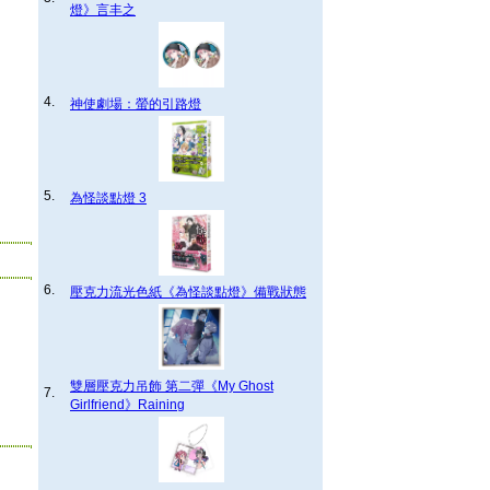
燈》言丰之
4.
神使劇場：螢的引路燈
5.
為怪談點燈 3
6.
壓克力流光色紙《為怪談點燈》備戰狀態
雙層壓克力吊飾 第二彈《My Ghost
7.
Girlfriend》Raining