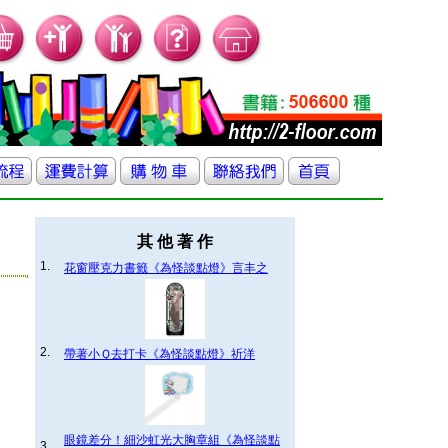
其 他 著 作
1.
花窗壓克力書籤《為怪談點燈》言丰之
2.
帶著小Ｑ去打卡《為怪談點燈》祈洋
眼鏡差分！細沙虹光大胸章組《為怪談點
3.