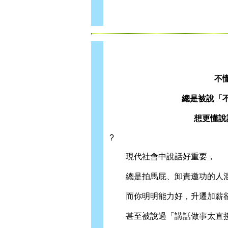
不
總是被說「
想更懂說
?
現代社會中說話好重要，
總是拍馬屁、卸責邀功的人混
而你明明能力好，升遷加薪卻
甚至被說過「講話做事太直接