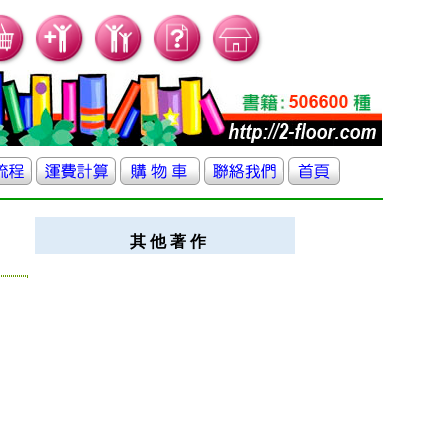
其 他 著 作