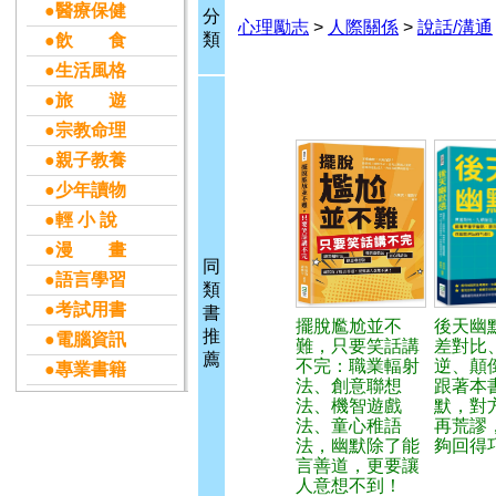
●醫療保健
分
心理勵志
>
人際關係
>
說話/溝通
類
●飲 食
●生活風格
●旅 遊
●宗教命理
●親子教養
●少年讀物
●輕 小 說
●漫 畫
同
●語言學習
類
●考試用書
書
擺脫尷尬並不
後天幽
推
●電腦資訊
難，只要笑話講
差對比
薦
不完：職業輻射
逆、顛
●專業書籍
法、創意聯想
跟著本
法、機智遊戲
默，對
法、童心稚語
再荒謬
法，幽默除了能
夠回得
言善道，更要讓
人意想不到！