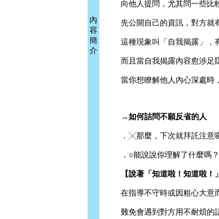
向他人提問，尤其問一些比較
內
先公開自己的資訊，對方就有
容
簡
這種現象叫「自我揭露」，有
介
而且當自我揭露內容愈涉足隱
當你想瞭解他人內心深處時，
→如何詰問不願反省的人
．╳那麼，下次就拜託注意
．○能說說你理解了什麼嗎
【說著「知道啦！知道啦！」
在指導不守時或因粗心大意而
難免會遇到對方用不耐煩的語