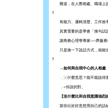
難道，在人際相處、職場上說
?
有能力、邏輯清楚、工作效率
其實需要的是學會「換句話說
讓商務心理學專家──齊藤勇
只是換一下說話方式，就能達
?
→如何與自我中心的人相處
．╳什麼意思？能不能說得更
．○你說的對。
【沒什麼比和自我意識強烈的
當你出於好意想用自己的話給