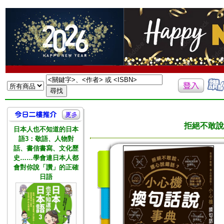
拒絕不敢說
日本人也不知道的日本
語3：敬語、人物對
話、書信書寫、文化歷
史……學會連日本人都
會對你說「讚」的正確
日語