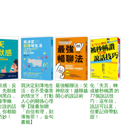
默感：反
我決定刻薄地生
最強暢聊法：笑
化「失言」轉
、先順後
活：在不受傷害
神助攻！越聊越
成被秒稱讚 的
倒黑白，
的情況下，打動
開心的說話術
77個說話技
書學幽
人心的關係心理
巧：這年頭，
方說的話
學【隨書加贈
說話可以直，
，你都能
「自信有理，刻
但要記得帶點
巧妙！
薄無罪！」金句
甜！
書籤】