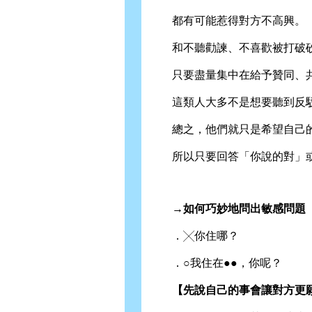
都有可能惹得對方不高興。
和不聽勸諫、不喜歡被打破砂
只要盡量集中在給予贊同、共
這類人大多不是想要聽到反駁
總之，他們就只是希望自己的
所以只要回答「你說的對」或
→如何巧妙地問出敏感問題
．╳你住哪？
．○我住在●●，你呢？
【先說自己的事會讓對方更願