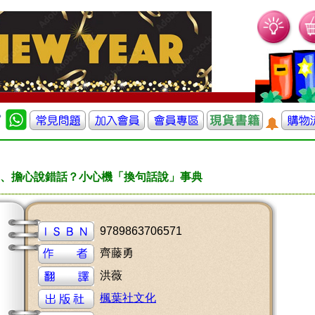
、擔心說錯話？小心機「換句話說」事典
9789863706571
齊藤勇
洪薇
楓葉社文化