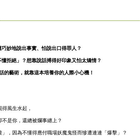
懂巧妙地說出事實、怕說出口得罪人？
不懂拒絕」？想靠說話搏得好印象又怕太矯情？
話的藝術，就靠這本培養你的人際小心機！
得風生水起，
不是你，還總被爛事纏上？
」，因為不懂得應付職場妖魔鬼怪而慘遭連連「爆擊」？