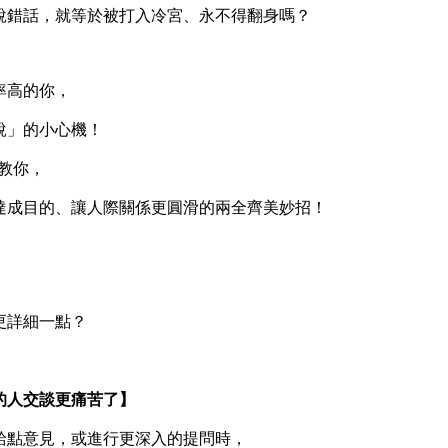
錯話，就等於被打入冷宮、永不得翻身嗎？
高的你，
」的小心機！
教你，
成目的、讓人際關係更圓滑的兩全齊美妙招！
詳細一點？
人交談更痛苦了】
點意見，或進行更深入的提問時，