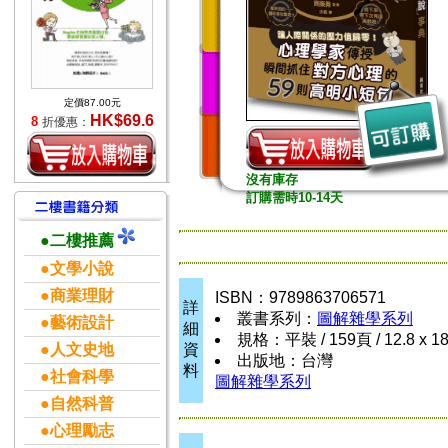
定價87.00元
HK$69.6
8
折優惠：
沒有庫存
訂購需時10-14天
●二樓推薦
●文學小說
●商業理財
ISBN：9789863706571
詳
叢書系列：
圖解雜學系列
●藝術設計
細
規格：平裝 / 159頁 / 12.8 x 1
●人文史地
資
出版地：台灣
料
●社會科學
圖解雜學系列
●自然科普
●心理勵志