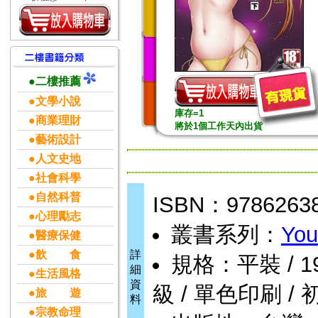
●二樓推薦
●文學小說
庫存=1
●商業理財
將於1個工作天內出貨
●藝術設計
●人文史地
●社會科學
●自然科普
ISBN：9786263
●心理勵志
叢書系列：
You
●醫療保健
●飲 食
詳
規格：平裝 / 196頁
細
●生活風格
資
級 / 單色印刷 / 
●旅 遊
料
●宗教命理