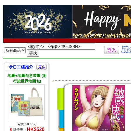
地圖+地圖創意遊戲 (附
行旅世界地圖包)
定價650.00元
HK$520
8
折優惠：