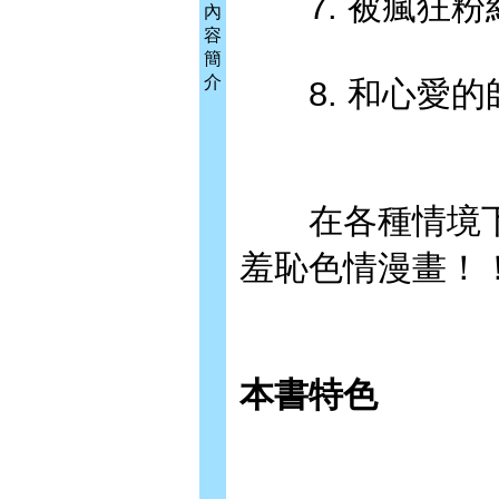
7. 被瘋狂粉
內
容
簡
介
8. 和心愛的
在各種情境下
羞恥色情漫畫！
本書特色