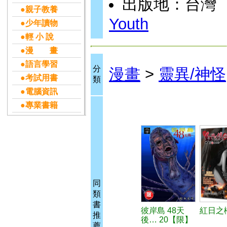
出版地：台灣
●親子教養
Youth
●少年讀物
●輕 小 說
●漫 畫
●語言學習
分
漫畫
>
靈異/神怪
●考試用書
類
●電腦資訊
●專業書籍
同
類
書
彼岸島 48天
紅日之櫻
推
後… 20【限】
薦