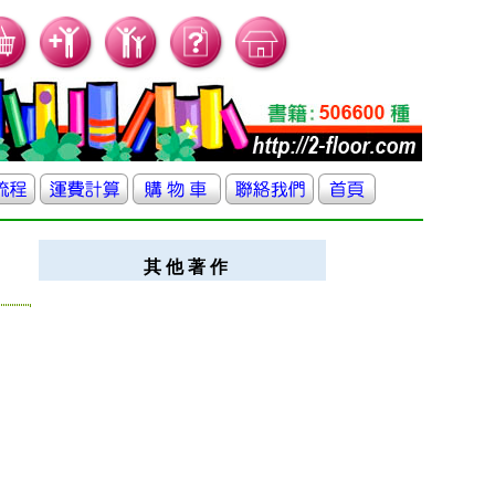
其 他 著 作