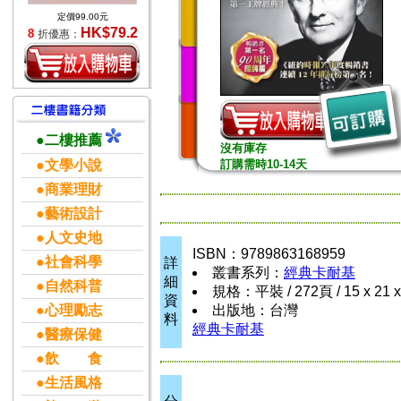
定價99.00元
HK$79.2
8
折優惠：
●二樓推薦
沒有庫存
●文學小說
訂購需時10-14天
●商業理財
●藝術設計
●人文史地
ISBN：9789863168959
●社會科學
詳
叢書系列：
經典卡耐基
細
●自然科普
規格：平裝 / 272頁 / 15 x 21 
資
●心理勵志
出版地：台灣
料
經典卡耐基
●醫療保健
●飲 食
●生活風格