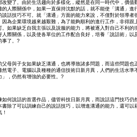
改變了。由於生活趨向於多樣化，縱然是在同一時代中，價值
雜的人際關係中，如果一直保持沈默的話，就不能使「溝通」進
的談話技巧不可。就「溝通」方面的能力來說，不僅對於領導者
，因為企業環境越來越艱難，為了能夠順利的進行工作，非得跟
可。如果缺乏自我主張以及說服的能力，將被逐入對自己不利的
好人際關係，以及使各單位的工作配合良好，培養「說話術」以
的事了。?
父母與子女如果缺乏溝通，也將導致諸多問題，而這些問題也
雖然電子、電腦以及種種的通信技術日新月異，人們的生活水準
力」，仍然有增強的必要性。?
如何說話的首選作品，儘管科技日新月異，而說話這門技巧仍
本書除了可以訓練自己的說話技巧，以增進溝通的能力，還可以
氣！