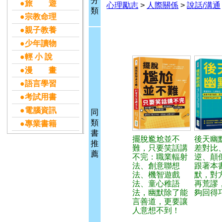
分
●旅 遊
心理勵志
>
人際關係
>
說話/溝通
類
●宗教命理
●親子教養
●少年讀物
●輕 小 說
●漫 畫
●語言學習
●考試用書
●電腦資訊
同
類
●專業書籍
書
擺脫尷尬並不
後天幽
推
難，只要笑話講
差對比
薦
不完：職業輻射
逆、顛
法、創意聯想
跟著本
法、機智遊戲
默，對
法、童心稚語
再荒謬
法，幽默除了能
夠回得
言善道，更要讓
人意想不到！