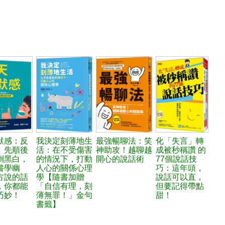
默感：反
我決定刻薄地生
最強暢聊法：笑
化「失言」轉
、先順後
活：在不受傷害
神助攻！越聊越
成被秒稱讚 的
倒黑白，
的情況下，打動
開心的說話術
77個說話技
書學幽
人心的關係心理
巧：這年頭，
方說的話
學【隨書加贈
說話可以直，
，你都能
「自信有理，刻
但要記得帶點
巧妙！
薄無罪！」金句
甜！
書籤】