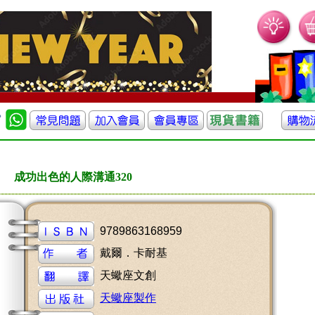
成功出色的人際溝通320
9789863168959
戴爾．卡耐基
天蠍座文創
天蠍座製作