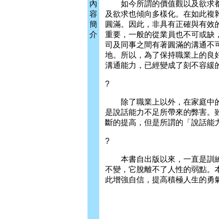
內
如今所謂的價值觀以及欲求都
容
及欲求也傾向多樣化。在如此複
簡
圓滿。因此，非具有正確與有效
介
重要，一般的從業員也不可或缺
司及同事之間有著圓滿的溝通不
地。所以，為了保持職業上的良
溝通能力，已經變成了刻不容緩
?
除了職業上以外，在家庭中的
是說話能力不足所帶來的弊害。
斷的提高，但是所謂的「說話能
?
本書自出版以來，一直是訓練
不變，它脫離不了人性的弱點。
此增強自信，提高積極人生的勇