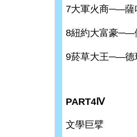
7大軍火商─—薩
8紐約大富豪─—
9菸草大王─—德
PART4Ⅳ
文學巨擘