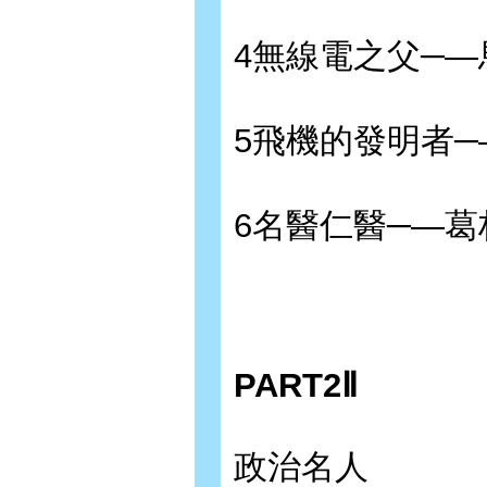
4無線電之父─—
5飛機的發明者
6名醫仁醫─—葛
PART2Ⅱ
政治名人