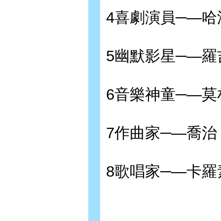
4喜劇演員─—
5幽默影星─—羅
6音樂神童─—莫
7作曲家─—喬治
8歌唱家─—卡羅