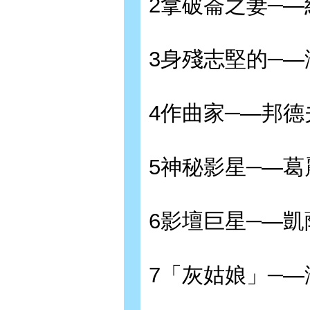
2拿破崙之妻─—
3身殘志堅的─
4作曲家─—邦德
5神秘影星─—
6影壇巨星─—
7「灰姑娘」─