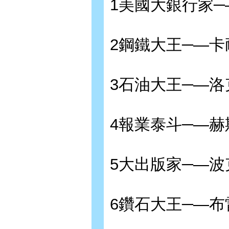
1美國大銀行家─
2鋼鐵大王─—卡
3石油大王─—洛
4報業泰斗─—赫
5大出版家─—波
6鑽石大王─—布