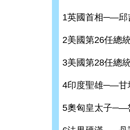
1英國首相─—邱
2美國第26任總
3美國第28任總
4印度聖雄─—甘
5奧匈皇太子─—