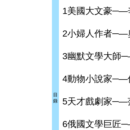
1美國大文豪─
2小婦人作者─—
3幽默文學大師
4動物小說家─
目
5天才戲劇家─—
錄
6俄國文學巨匠