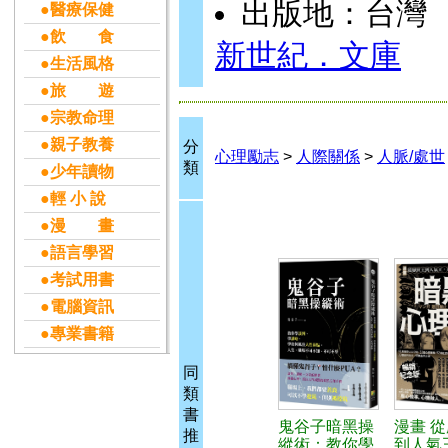
出版地：台灣
●醫療保健
●飲 食
新世紀．文庫
●生活風格
●旅 遊
●宗教命理
●親子教養
分
心理勵志
>
人際關係
>
人脈/處世
類
●少年讀物
●輕 小 說
●漫 畫
●語言學習
●考試用書
●電腦資訊
●專業書籍
同
類
書
鬼谷子暗黑操
漫畫 
推
縱術：教你學
到人氣