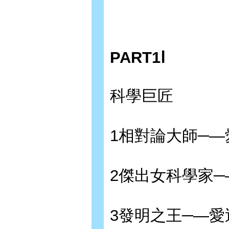
PART1Ⅰ
科學巨匠
1相對論大師─—
2傑出女科學家
3發明之王─—愛