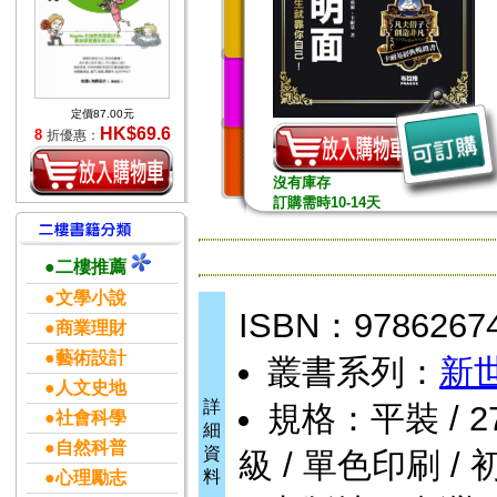
定價87.00元
HK$69.6
8
折優惠：
沒有庫存
訂購需時10-14天
●二樓推薦
●文學小說
ISBN：9786267
●商業理財
●藝術設計
叢書系列：
新
●人文史地
詳
規格：平裝 / 272頁
●社會科學
細
●自然科普
資
級 / 單色印刷 / 
料
●心理勵志