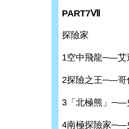
PART7Ⅶ
探險家
1空中飛龍─—
2探險之王─—哥
3「北極熊」─—
4南極探險家─—