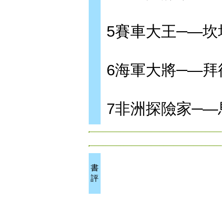
5賽車大王─—坎
6海軍大將─—拜
7非洲探險家─
書
評