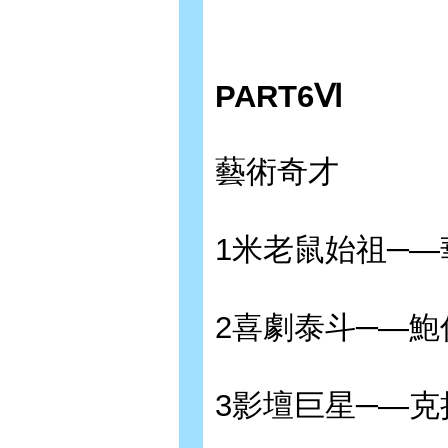
PART6Ⅵ
藝術奇才
1米老鼠始祖─
2喜劇泰斗─—鮑
3影壇巨星─—