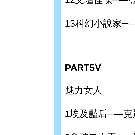
13科幻小說家─
PART5Ⅴ
魅力女人
1埃及豔后─—