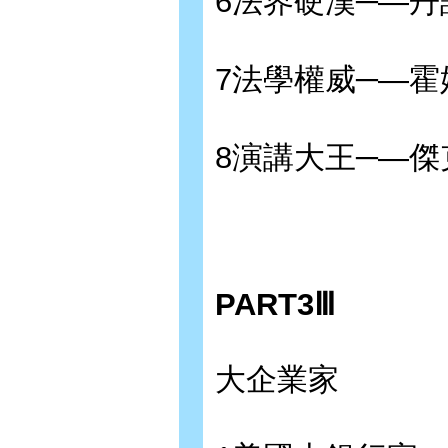
6法界硬漢─—丹
7法學權威─—霍
8演講大王─—
PART3Ⅲ
大企業家