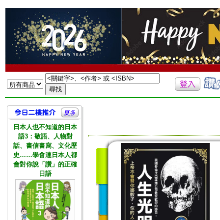
日本人也不知道的日本
語3：敬語、人物對
話、書信書寫、文化歷
史……學會連日本人都
會對你說「讚」的正確
日語