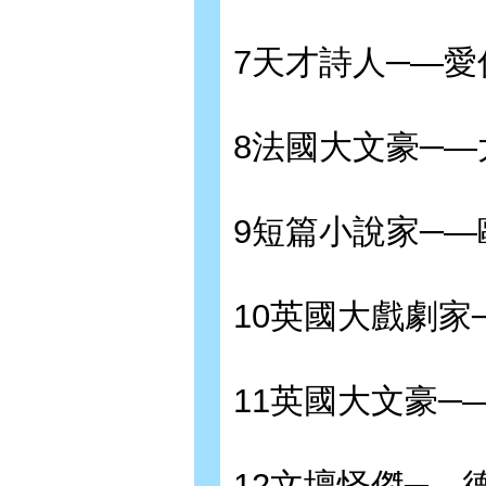
7天才詩人─—愛
8法國大文豪─—
9短篇小說家─—
10英國大戲劇家
11英國大文豪─
12文壇怪傑─—