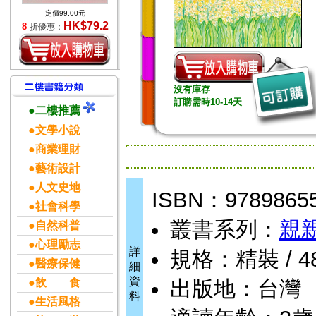
定價99.00元
HK$79.2
8
折優惠：
沒有庫存
訂購需時10-14天
●二樓推薦
●文學小說
●商業理財
●藝術設計
●人文史地
ISBN：9789865
●社會科學
叢書系列：
親
●自然科普
●心理勵志
詳
規格：精裝 / 48頁
●醫療保健
細
資
●飲 食
出版地：台灣
料
●生活風格