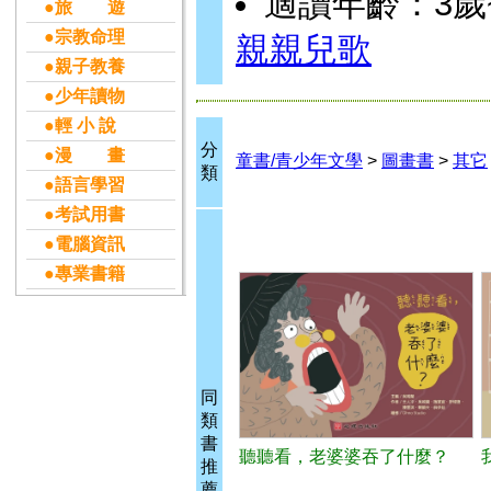
適讀年齡：3歲
●旅 遊
●宗教命理
親親兒歌
●親子教養
●少年讀物
●輕 小 說
分
●漫 畫
童書/青少年文學
>
圖畫書
>
其它
類
●語言學習
●考試用書
●電腦資訊
●專業書籍
同
類
書
聽聽看，老婆婆吞了什麼？
推
薦