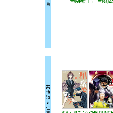
主蜥蜴騎士 8
主蜥蜴騎
薦
其
他
讀
者
也
粗點心戰爭 10
ONE-PUNC