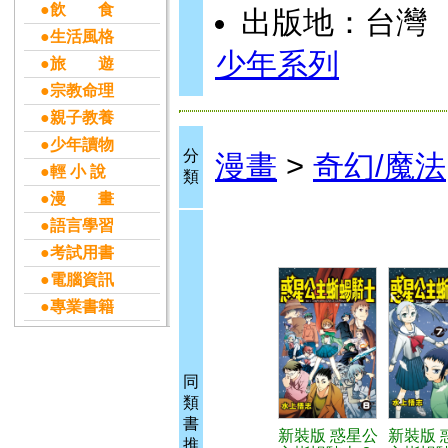
●飲 食
出版地：台灣
●生活風格
少年系列
●旅 遊
●宗教命理
●親子教養
●少年讀物
分
漫畫
>
奇幻/魔法
●輕 小 說
類
●漫 畫
●語言學習
●考試用書
●電腦資訊
●專業書籍
同
類
書
新裝版 惑星公
新裝版 
推