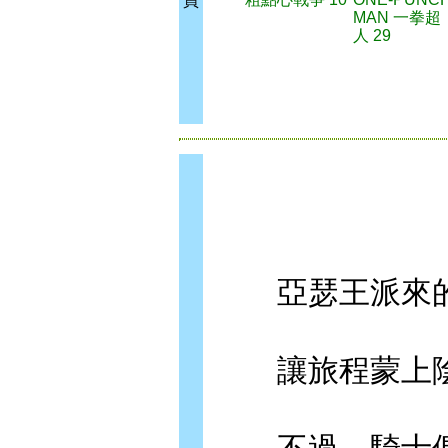
買
MAN 一拳超
人 29
亞瑟王派來的
讓旅程蒙上陰