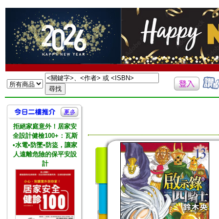
拒絕家庭意外！居家安
全設計健檢100+：瓦斯
•水電•防墜•防盜，讓家
人遠離危險的保平安設
計