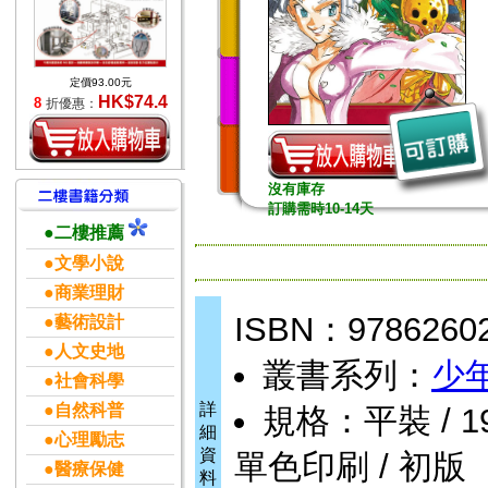
定價93.00元
HK$74.4
8
折優惠：
沒有庫存
訂購需時10-14天
●二樓推薦
●文學小說
●商業理財
ISBN：9786260
●藝術設計
●人文史地
叢書系列：
少
●社會科學
詳
●自然科普
規格：平裝 / 192頁
細
●心理勵志
資
單色印刷 / 初版
●醫療保健
料