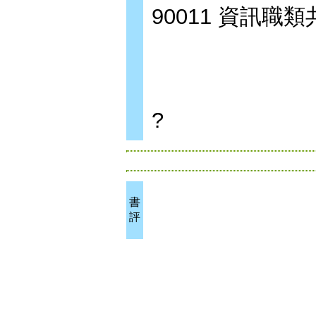
90011 資訊職
?
書
評