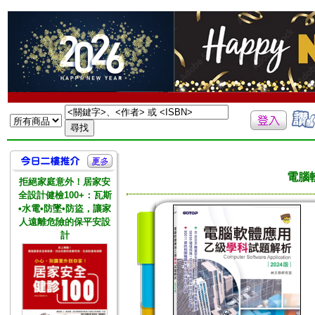
電腦
拒絕家庭意外！居家安
全設計健檢100+：瓦斯
•水電•防墜•防盜，讓家
人遠離危險的保平安設
計