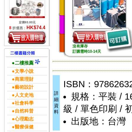
定價93.00元
HK$74.4
8
折優惠：
沒有庫存
訂購需時10-14天
●二樓推薦
●文學小說
●商業理財
ISBN：9786263
●藝術設計
詳
規格：平裝 / 160頁
●人文史地
細
●社會科學
資
級 / 單色印刷 / 
●自然科普
料
出版地：台灣
●心理勵志
●醫療保健