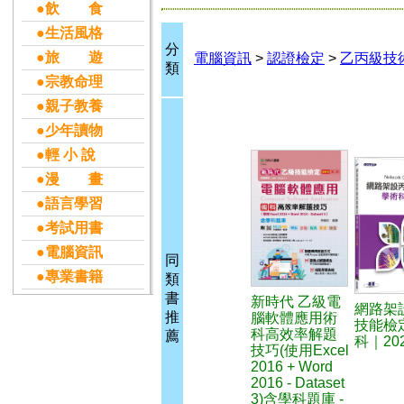
●飲 食
●生活風格
分
●旅 遊
電腦資訊
>
認證檢定
>
乙丙級技
類
●宗教命理
●親子教養
●少年讀物
●輕 小 說
●漫 畫
●語言學習
●考試用書
●電腦資訊
同
●專業書籍
類
書
新時代 乙級電
網路架
推
腦軟體應用術
技能檢
科高效率解題
薦
科｜20
技巧(使用Excel
2016 + Word
2016 - Dataset
3)含學科題庫 -