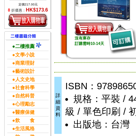
定價217.00元
HK$173.6
8
折優惠：
沒有庫存
訂購需時10-14天
●二樓推薦
●文學小說
●商業理財
●藝術設計
●人文史地
ISBN：9789865
●社會科學
詳
●自然科普
規格：平裝 / 448頁
細
●心理勵志
資
級 / 單色印刷 / 
●醫療保健
料
●飲 食
出版地：台灣
●生活風格