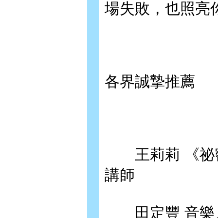
場失敗，也照亮
各界誠摯推薦
王莉莉 《祕密
講師
田定豐 音樂