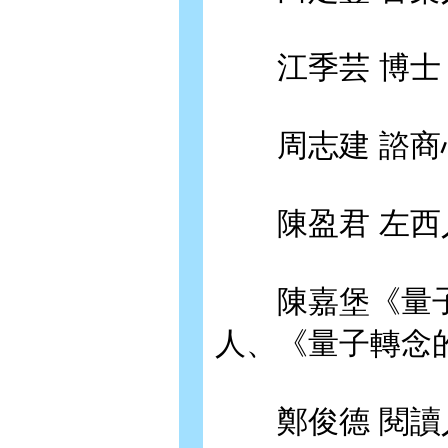
江季芸 博士 
周志建 諮商
陳盈君 左西
陳嘉堡《量子
人、《量子轉念
鄭俊德 閱讀