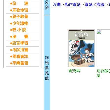
分
●旅 遊
漫畫
>
動作冒險
>
冒險／探險
>
類
●宗教命理
●親子教養
●少年讀物
●輕 小 說
●漫 畫
●語言學習
●考試用書
●電腦資訊
同
類
●專業書籍
書
新寶島
迷宮飯(
推
版
薦