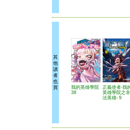
其
他
讀
者
也
我的英雄學院
正義使者-我
買
38
英雄學院之
法英雄- 9