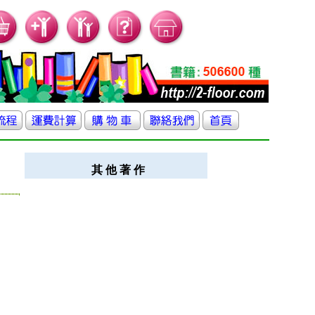
其 他 著 作