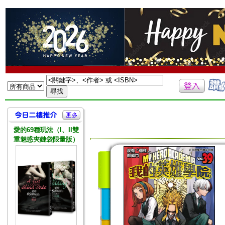
愛的69種玩法（I、II雙
重魅惑夾鏈袋限量版）