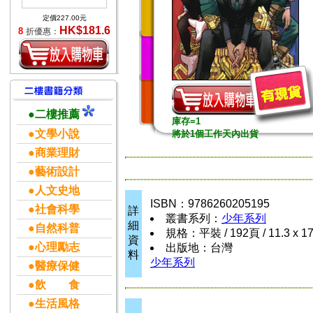
定價227.00元
HK$181.6
8
折優惠：
●二樓推薦
庫存=1
●文學小說
將於1個工作天內出貨
●商業理財
●藝術設計
●人文史地
ISBN：9786260205195
●社會科學
詳
叢書系列：
少年系列
細
●自然科普
規格：平裝 / 192頁 / 11.3 x 1
資
●心理勵志
出版地：台灣
料
少年系列
●醫療保健
●飲 食
●生活風格