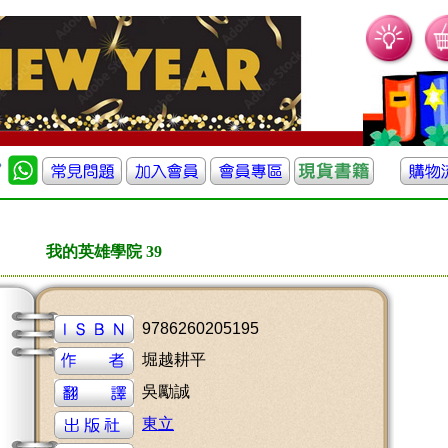
我的英雄學院 39
9786260205195
堀越耕平
吳勵誠
東立