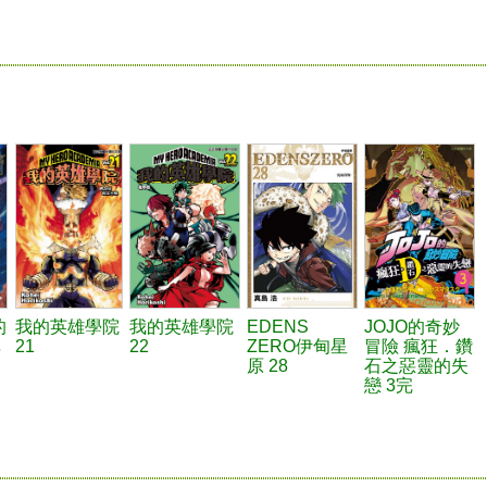
的
我的英雄學院
我的英雄學院
EDENS
JOJO的奇妙
非
21
22
ZERO伊甸星
冒險 瘋狂．鑽
原 28
石之惡靈的失
戀 3完