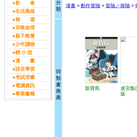
分
●飲 食
漫畫
>
動作冒險
>
冒險／探險
>
類
●生活風格
●旅 遊
●宗教命理
●親子教養
●少年讀物
●輕 小 說
●漫 畫
●語言學習
同
●考試用書
類
書
●電腦資訊
新寶島
迷宮飯(
推
●專業書籍
版
薦