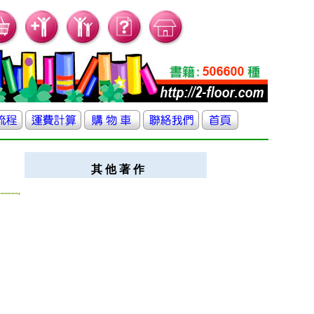
其 他 著 作