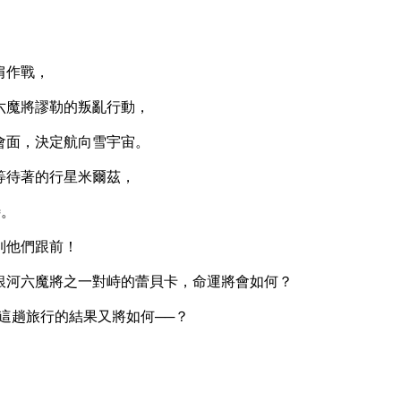
肩作戰，
魔將謬勒的叛亂行動，
面，決定航向雪宇宙。
待著的行星米爾茲，
待。
他們跟前！
河六魔將之一對峙的蕾貝卡，命運將會如何？
這趟旅行的結果又將如何──？