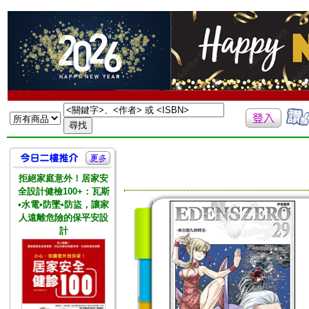
拒絕家庭意外！居家安
全設計健檢100+：瓦斯
•水電•防墜•防盜，讓家
人遠離危險的保平安設
計