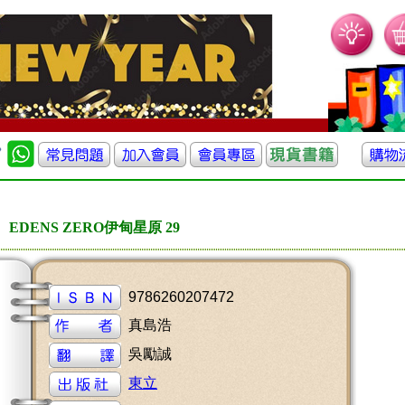
EDENS ZERO伊甸星原 29
9786260207472
真島浩
吳勵誠
東立