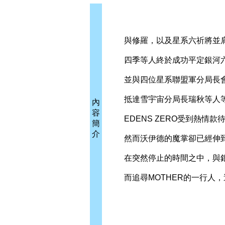
與修羅，以及星系六祈將並
四季等人終於成功平定銀河六
並與四位星系聯盟軍分局長會
抵達雪宇宙分局長瑞秋等人等
內
容
EDENS ZERO受到熱情款
簡
介
然而沃伊德的魔掌卻已經伸到
在突然停止的時間之中，與銀
而追尋MOTHER的一行人，