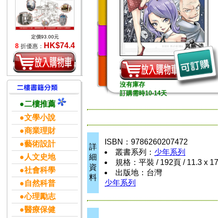
定價93.00元
HK$74.4
8
折優惠：
沒有庫存
訂購需時10-14天
●二樓推薦
●文學小說
●商業理財
ISBN：9786260207472
●藝術設計
詳
叢書系列：
少年系列
●人文史地
細
規格：平裝 / 192頁 / 11.3 x 1
資
●社會科學
出版地：台灣
料
少年系列
●自然科普
●心理勵志
●醫療保健