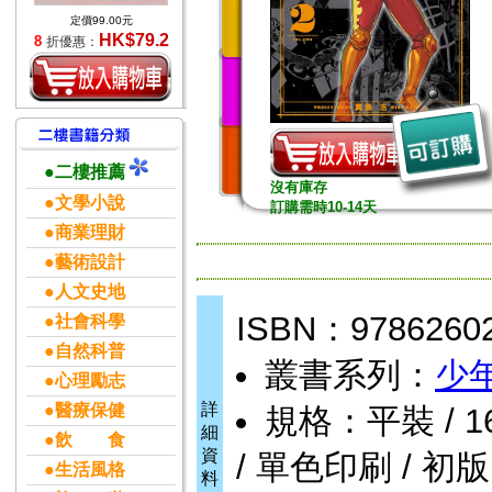
定價99.00元
HK$79.2
8
折優惠：
●二樓推薦
沒有庫存
●文學小說
訂購需時10-14天
●商業理財
●藝術設計
●人文史地
ISBN：9786260
●社會科學
●自然科普
叢書系列：
少
●心理勵志
詳
●醫療保健
規格：平裝 / 160頁
細
●飲 食
資
/ 單色印刷 / 初版
●生活風格
料