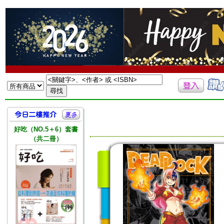
好吃（NO.5＋6）套書
（共二冊）