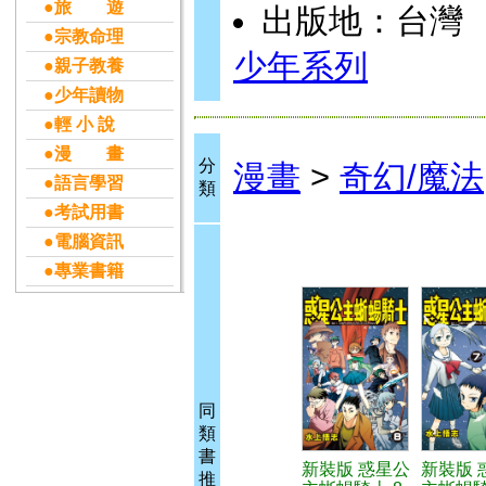
●旅 遊
出版地：台灣
●宗教命理
少年系列
●親子教養
●少年讀物
●輕 小 說
●漫 畫
分
漫畫
>
奇幻/魔法
●語言學習
類
●考試用書
●電腦資訊
●專業書籍
同
類
書
新裝版 惑星公
新裝版 
推