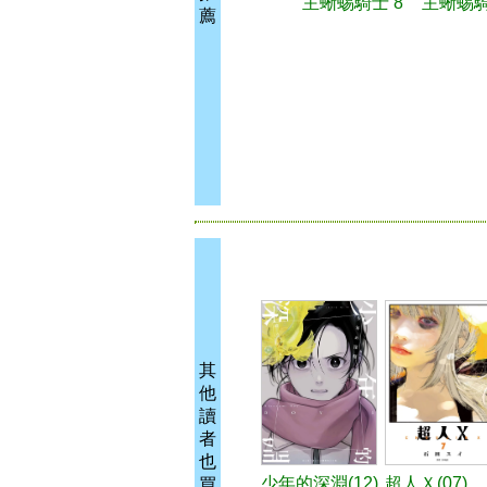
主蜥蜴騎士 8
主蜥蜴騎
薦
其
他
讀
者
也
少年的深淵(12)
超人Ｘ(07)
買