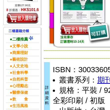
定價127.00元
HK$101.6
8
折優惠：
沒有庫存
●二樓推薦
訂購需時10-14天
●文學小說
●商業理財
●藝術設計
●人文史地
ISBN：3003360
●社會科學
叢書系列：
期
●自然科普
●心理勵志
詳
規格：平裝 / 92頁 
●醫療保健
細
資
全彩印刷 / 初版
●飲 食
料
●生活風格