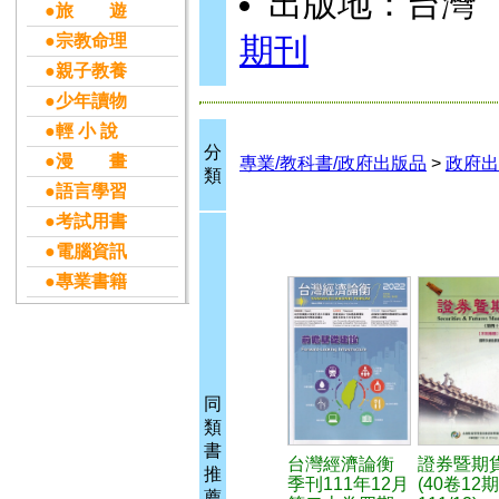
出版地：台灣
●旅 遊
●宗教命理
期刊
●親子教養
●少年讀物
●輕 小 說
分
●漫 畫
專業/教科書/政府出版品
>
政府出
類
●語言學習
●考試用書
●電腦資訊
●專業書籍
同
類
書
台灣經濟論衡
證券暨期
推
季刊111年12月
(40卷12期
薦