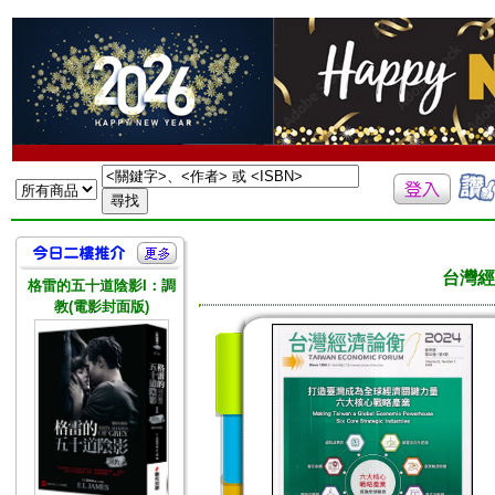
台灣經
格雷的五十道陰影I：調
教(電影封面版)