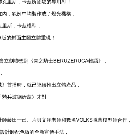
克里斯．卡茲所駕駛的專用AT！
內，範例中均製作成了燈光機構，
里斯．卡茲模型，
庫版的封面主圖立體重現！
立刻聯想到《青之騎士BERUZERUGA物語》，
，
》首播時，就已陸續推出立體產品，
騎兵波德姆茲》才對！
藤田一己、片貝文洋老師和數名VOLKS職業模型師合作，
創設計師配色版的全新宣傳手法，