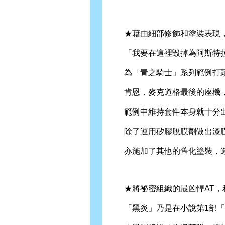
★藉由細部修飾和塗裝表現，
「我要在這裡毀掉為阿斯特拉
為「青之騎士」系列範例打頭
肯恩．麥克道格最後的座機，
範例中維持套件本身就十分出
除了運用矽膠脫膜劑做出漆膜
亦施加了其他的舊化塗裝，造
★將祕密組織的最凶悍AT，利
「黑炎」乃是在小說第1部「