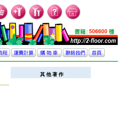
其 他 著 作