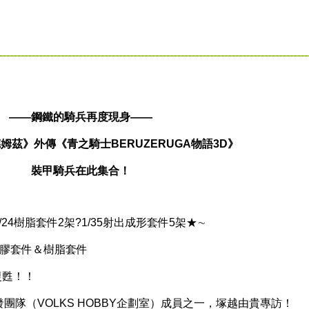
——鋼鐵的騎兵再度現身——
姆茲》外傳《青之騎士BERUZERUGA物語3D》
裝甲騎兵在此集合！
24樹脂套件2架?1/35射出成形套件5架★∼
的塑膠套件＆樹脂套件
復甦！！
團隊（VOLKS HOBBY企劃室）成員之一，塚越由貴專訪！