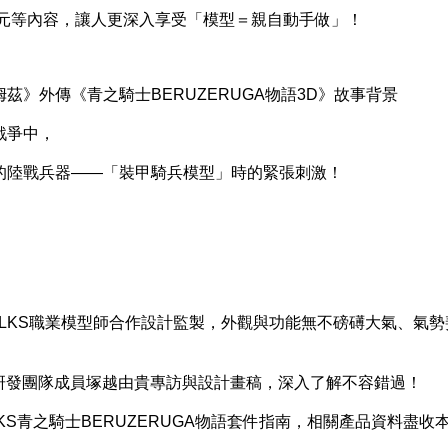
等內容，讓人更深入享受「模型＝親自動手做」！
外傳《青之騎士BERUZERUGA物語3D》故事背景
戰爭中，
陸戰兵器——「裝甲騎兵模型」時的緊張刺激！
KS職業模型師合作設計監製，外觀與功能無不磅礡大氣、氣勢
研發團隊成員塚越由貴專訪與設計畫稿，深入了解不容錯過！
VOLKS青之騎士BERUZERUGA物語套件指南，相關產品資料盡收