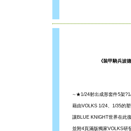
《裝甲騎兵波德
∼★1/24射出成形套件5架?1/
藉由VOLKS 1/24、1/35
讓BLUE KNIGHT世界在此
並附4頁滿版獨家VOLKS研發