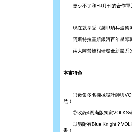
更少不了和HJ月刊的合作單元
現在就享受《裝甲騎兵波德姆茲》
阿斯特拉基斯銀河百年星際
兩大陣營競相研發全新體系的
本書特色
◎邀集多名機械設計師與VOL
然！
◎收錄4頁滿版獨家VOLKS
◎另附有Blue Knight ? 
書！