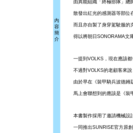
由異能組織「終極部隊」總帥
散發出紅光的感測器等部位在
內
而且亦自製了身穿駕駛服的克
容
簡
得以將朝日SONORAMA文
介
一提到VOLKS，現在應該都會
不過對VOLKS的老顧客來說
由於早在《裝甲騎兵波德姆茲
馬上會聯想到的應該是《裝甲
本書製作採用了邀請機械設計師
一同推出SUNRISE官方原