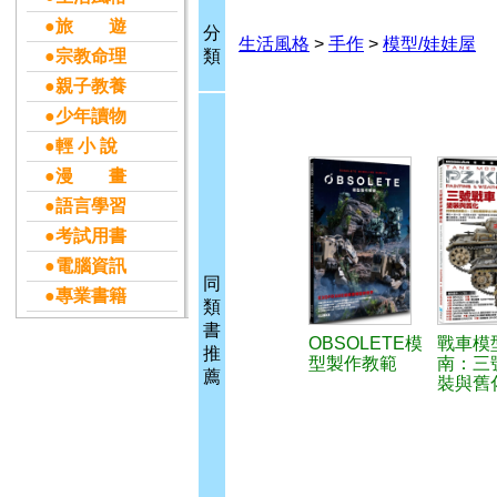
●旅 遊
分
生活風格
>
手作
>
模型/娃娃屋
●宗教命理
類
●親子教養
●少年讀物
●輕 小 說
●漫 畫
●語言學習
●考試用書
●電腦資訊
同
●專業書籍
類
書
OBSOLETE模
戰車模
推
型製作教範
南：三
薦
裝與舊