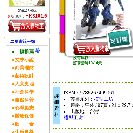
定價127.00元
HK$101.6
8
折優惠：
●二樓推薦
沒有庫存
●文學小說
訂購需時10-14天
●商業理財
●藝術設計
●人文史地
●社會科學
ISBN：9786267499061
詳
叢書系列：
模型工坊
●自然科普
細
規格：平裝 / 97頁 / 21 x 29.7
●心理勵志
資
出版地：台灣
料
●醫療保健
模型工坊
●飲 食
●生活風格