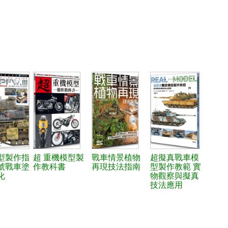
型製作指
超 重機模型製
戰車情景植物
超擬真戰車模
號戰車塗
作教科書
再現技法指南
型製作教範 實
化
物觀察與擬真
技法應用