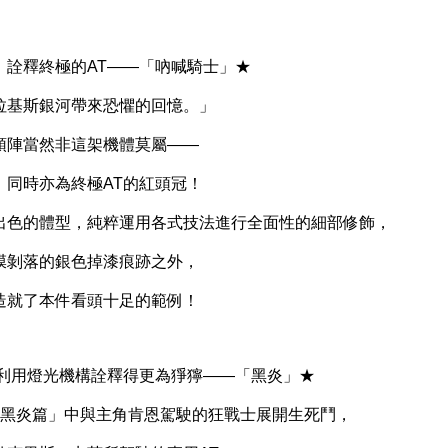
詮釋終極的AT——「吶喊騎士」★
基斯銀河帶來恐懼的回憶。」
陣當然非這架機體莫屬——
同時亦為終極AT的紅頭冠！
色的體型，純粹運用各式技法進行全面性的細部修飾，
剝落的銀色掉漆痕跡之外，
就了本件看頭十足的範例！
用燈光機構詮釋得更為猙獰——「黑炎」★
黑炎篇」中與主角肯恩駕駛的狂戰士展開生死鬥，