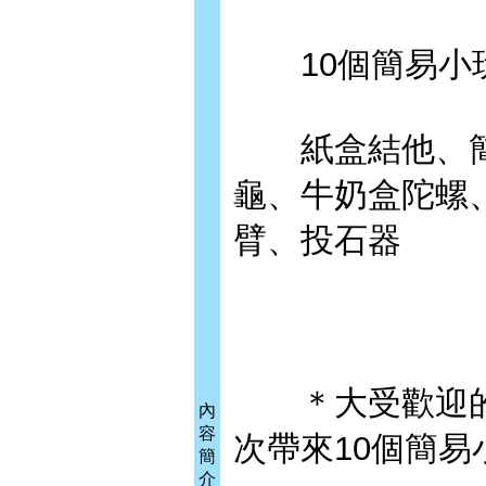
10個簡易小
紙盒結他、簡
龜、牛奶盒陀螺
臂、投石器
＊大受歡迎的小
內
容
次帶來10個簡易
簡
介