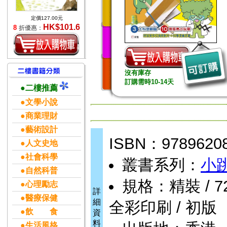
定價127.00元
HK$101.6
8
折優惠：
沒有庫存
訂購需時10-14天
●二樓推薦
●文學小說
●商業理財
●藝術設計
ISBN：9789620
●人文史地
●社會科學
叢書系列：
小跳
●自然科普
規格：精裝 / 72頁 
●心理勵志
詳
●醫療保健
細
全彩印刷 / 初版
●飲 食
資
料
●生活風格