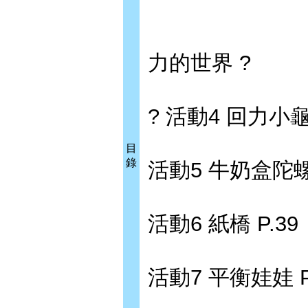
力的世界 ?
? 活動4 回力小龜 
目
錄
活動5 牛奶盒陀螺 
活動6 紙橋 P.39
活動7 平衡娃娃 P