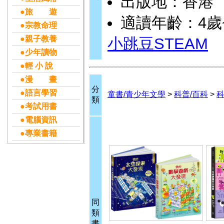
出版地：香港
●旅 遊
適讀年齡：4歲
●宗教命理
●親子教養
小跳豆STEAM
●少年讀物
●輕 小 說
●漫 畫
分
●語言學習
童書/青少年文學
>
科普/百科
>
類
●考試用書
●電腦資訊
●專業書籍
同
類
書