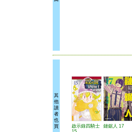
其
他
讀
者
也
啟示錄四騎士
鏈鋸人 17
買
15