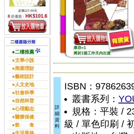
定價127.00元
HK$101.6
8
折優惠：
庫存=1
●二樓推薦
將於1個工作天內出貨
●文學小說
●商業理財
●藝術設計
ISBN：9786263
●人文史地
●社會科學
叢書系列：
YO
●自然科普
詳
●心理勵志
規格：平裝 / 234頁
細
●醫療保健
資
級 / 單色印刷 / 
●飲 食
料
●生活風格