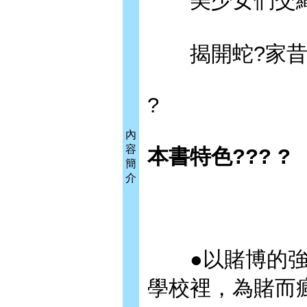
美少女們交織
揭開蛇?家昔日
?
內
容
本書特色??? ?
簡
介
●以賭博的強
學校裡，為賭而