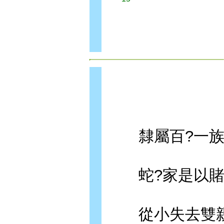
隸屬百?一族
蛇?家是以賭
從小失去雙親