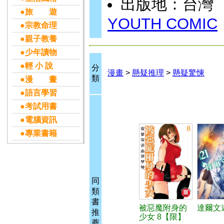
出版地：台灣
●旅 遊
YOUTH COMIC
●宗教命理
●親子教養
●少年讀物
●輕 小 說
分
漫畫
>
懸疑推理
>
懸疑驚悚
類
●漫 畫
●語言學習
●考試用書
●電腦資訊
●專業書籍
同
類
書
被惡魔附身的
達爾文遊
推
少女 8【限】
薦