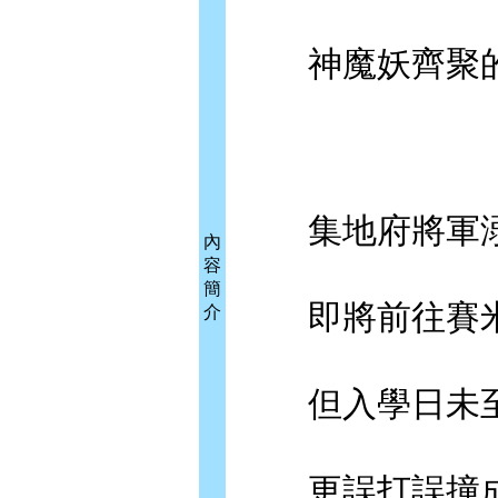
神魔妖齊聚的
集地府將軍溺
內
容
簡
即將前往賽米
介
但入學日未至
更誤打誤撞成