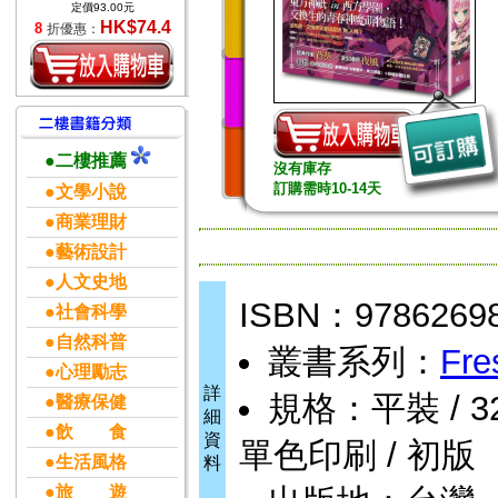
定價93.00元
HK$74.4
8
折優惠：
●二樓推薦
沒有庫存
訂購需時10-14天
●文學小說
●商業理財
●藝術設計
●人文史地
ISBN：9786269
●社會科學
●自然科普
叢書系列：
Fre
●心理勵志
詳
規格：平裝 / 320頁
●醫療保健
細
●飲 食
資
單色印刷 / 初版
●生活風格
料
●旅 遊