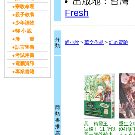
出版地：台灣
●宗教命理
Fresh
●親子教養
●少年讀物
●輕 小 說
●漫 畫
分
輕小說
>
華文作品
>
幻奇冒險
類
●語言學習
●考試用書
●電腦資訊
●專業書籍
同
類
書
我，精靈王，
重生之
推
缺錢！ 11 所以
(04)
薦
我一朝落難小
人人有