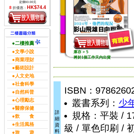
定價93.00元
HK$74.4
8
折優惠：
●二樓推薦
●文學小說
庫存 > 5
將於1個工作天內出貨
●商業理財
●藝術設計
●人文史地
●社會科學
ISBN：9786260
●自然科普
●心理勵志
叢書系列：
少
●醫療保健
詳
規格：平裝 / 176頁
●飲 食
細
●生活風格
資
級 / 單色印刷 / 
料
●旅 遊