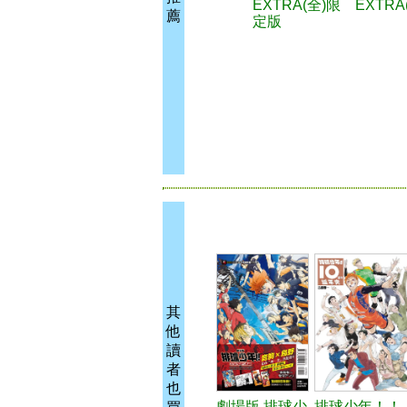
EXTRA(全)限
EXTRA
薦
定版
其
他
讀
者
也
劇場版 排球少
排球少年！！