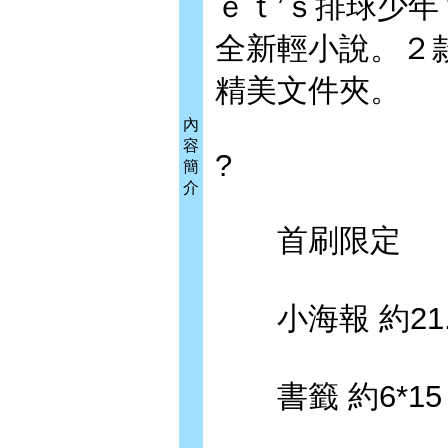
ｅｔ’ｓ排球少
全新輕小說。２
精美文件夾。
內
容
?
簡
介
首刷限定
小海報 約21.5*
書籤 約6*15 