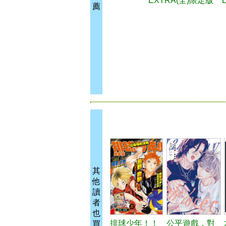
EXTRA(全)限定版
薦
其
他
讀
者
也
排球少年！！
公平遊戲，對
買