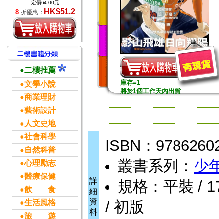
定價64.00元
HK$51.2
8
折優惠：
●二樓推薦
庫存=1
●文學小說
將於1個工作天內出貨
●商業理財
●藝術設計
●人文史地
●社會科學
ISBN：9786260
●自然科普
叢書系列：
少
●心理勵志
●醫療保健
詳
規格：平裝 / 176
●飲 食
細
資
●生活風格
/ 初版
料
●旅 遊