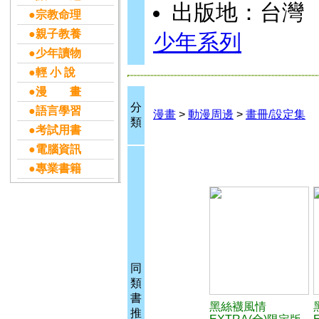
出版地：台灣
●宗教命理
●親子教養
少年系列
●少年讀物
●輕 小 說
●漫 畫
分
●語言學習
漫畫
>
動漫周邊
>
畫冊/設定集
類
●考試用書
●電腦資訊
●專業書籍
同
類
書
黑絲襪風情
推