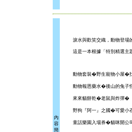
淚水與歡笑交織，動物登場的
這是一本根據「特別精選主題
動物套裝�野生寵物小屋�找
動物報恩藥水�後山的兔子怪
來來貓餅乾�老鼠與炸彈�
野狗『阿一』之國�可愛小石
內
童話樂園入場券�貓咪開公
容
簡