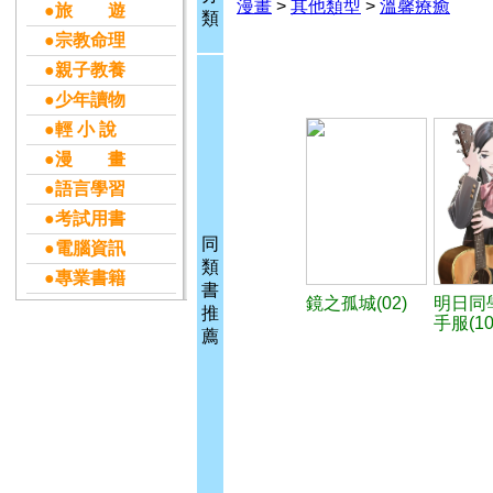
漫畫
>
其他類型
>
溫馨療癒
●旅 遊
類
●宗教命理
●親子教養
●少年讀物
●輕 小 說
●漫 畫
●語言學習
●考試用書
同
●電腦資訊
類
●專業書籍
書
鏡之孤城(02)
明日同
推
手服(10
薦