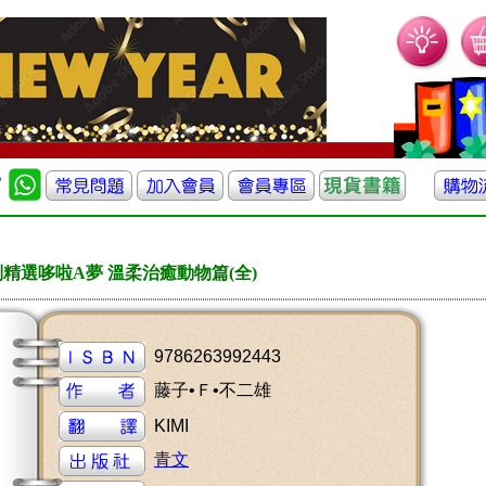
精選哆啦A夢 溫柔治癒動物篇(全)
9786263992443
藤子•Ｆ•不二雄
KIMI
青文