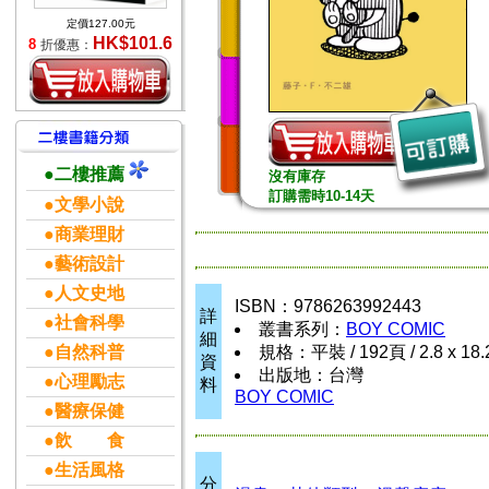
定價127.00元
HK$101.6
8
折優惠：
●二樓推薦
沒有庫存
訂購需時10-14天
●文學小說
●商業理財
●藝術設計
●人文史地
ISBN：9786263992443
詳
●社會科學
叢書系列：
BOY COMIC
細
●自然科普
規格：平裝 / 192頁 / 2.8 x 18
資
出版地：台灣
●心理勵志
料
BOY COMIC
●醫療保健
●飲 食
●生活風格
分