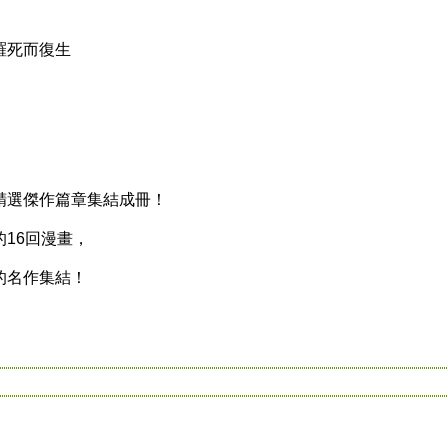
死而復生
選傑作篇章集結成冊！
16回漫畫，
名作集結！