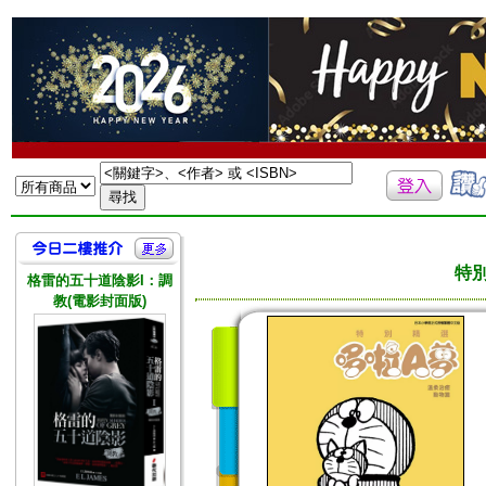
特別
格雷的五十道陰影I：調
教(電影封面版)