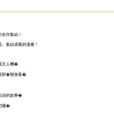
名作集結！
」集結成冊的漫畫！
主人機�
獸�變身葉�
頭的故事�
司囉�