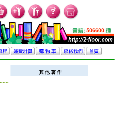
其 他 著 作