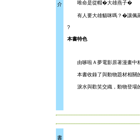
唯命是從帽�大雄燕子�
介
有人要大雄貓咪嗎？�讓佩羅
?
本書特色
由哆啦Ａ夢電影原著漫畫中精
本書收錄了與動物題材相關的
淚水與歡笑交織，動物登場的
書