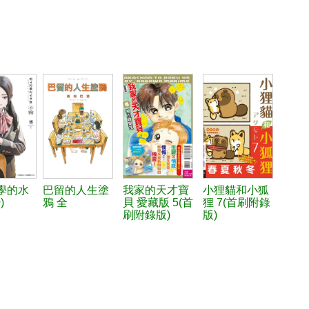
學的水
巴留的人生塗
我家的天才寶
小狸貓和小狐
)
鴉 全
貝 愛藏版 5(首
狸 7(首刷附錄
刷附錄版)
版)