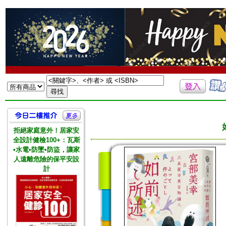
拒絕家庭意外！居家安
全設計健檢100+：瓦斯
•水電•防墜•防盜，讓家
人遠離危險的保平安設
計