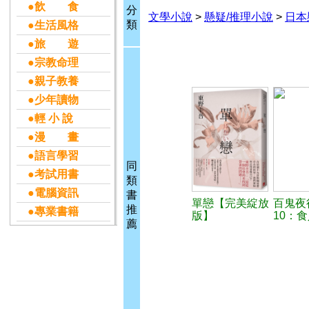
●飲 食
分
文學小說
>
懸疑/推理小說
>
日本
類
●生活風格
●旅 遊
●宗教命理
●親子教養
●少年讀物
●輕 小 說
●漫 畫
●語言學習
同
●考試用書
類
●電腦資訊
書
單戀【完美綻放
百鬼夜
推
●專業書籍
版】
10：
薦