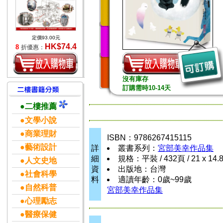
定價93.00元
HK$74.4
8
折優惠：
沒有庫存
訂購需時10-14天
●二樓推薦
●文學小說
●商業理財
ISBN：9786267415115
●藝術設計
詳
叢書系列：
宮部美幸作品集
細
規格：平裝 / 432頁 / 21 x 14.
●人文史地
資
出版地：台灣
●社會科學
料
適讀年齡：0歲~99歲
●自然科普
宮部美幸作品集
●心理勵志
●醫療保健