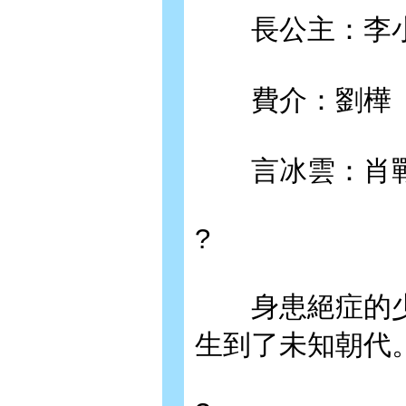
長公主：李
費介：劉樺
言冰雲：肖
?
身患絕症的少
生到了未知朝代