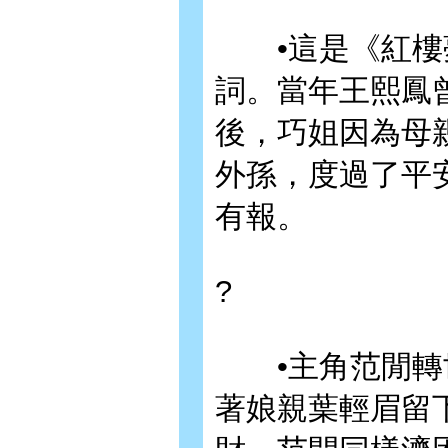
•這是《紅樓夢
詞。當年王熙鳳
後，巧姐因為母
外孫，度過了平
有報。
?
•主角范閒轉世
著娘親葉輕眉留