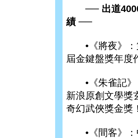
── 出道400
績 ──
•《將夜》：第
屆金鍵盤獎年度
•《朱雀記》：
新浪原創文學獎
奇幻武俠獎金獎
•《間客》：中