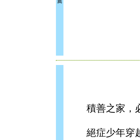
薦
積善之家，必
絕症少年穿越