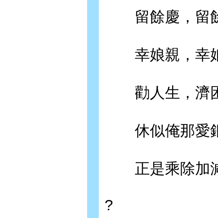
留餘慶，留餘
幸娘親，幸娘
勸人生，濟困
休似俺那愛銀
正是乘除加減
?