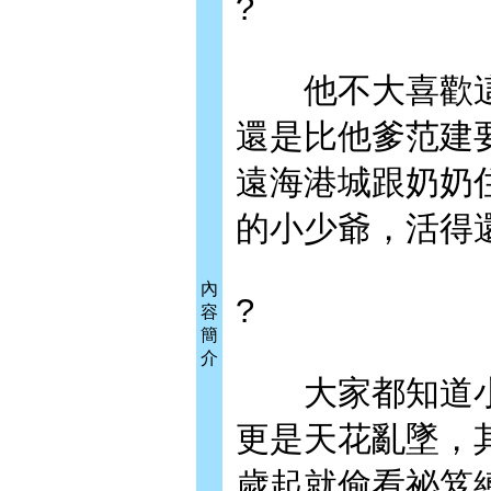
?
他不大喜歡這
還是比他爹范建
遠海港城跟奶奶
的小少爺，活得
內
?
容
簡
介
大家都知道小
更是天花亂墜，
歲起就偷看祕笈