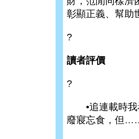
財，范閒同樣濟
彰顯正義、幫助
?
讀者評價
?
•追連載時我看
廢寢忘食，但…