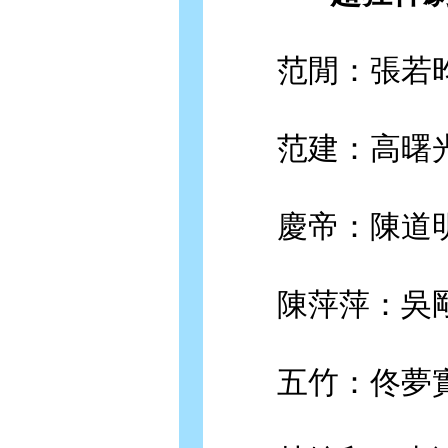
范閒：張若
范建：高曙
慶帝：陳道
陳萍萍：吳
五竹：佟夢