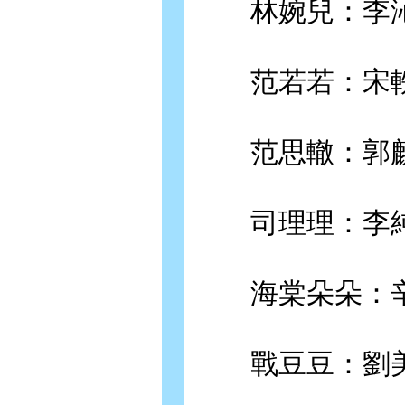
林婉兒：李
范若若：宋
范思轍：郭
司理理：李
海棠朵朵：辛
戰豆豆：劉