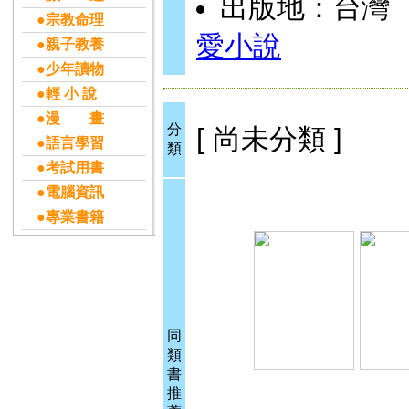
出版地：台灣
●宗教命理
愛小說
●親子教養
●少年讀物
●輕 小 說
●漫 畫
分
[ 尚未分類 ]
●語言學習
類
●考試用書
●電腦資訊
●專業書籍
同
類
書
推