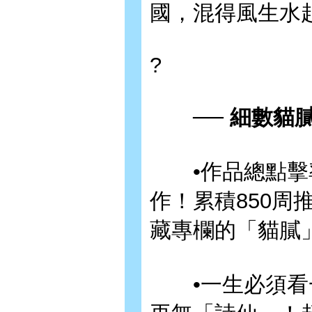
國，混得風生水
?
── 細數貓膩
•作品總點擊率
作！累積850周
藏專欄的「貓膩
•一生必須看一