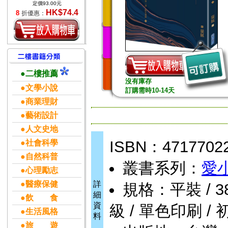
定價93.00元
HK$74.4
8
折優惠：
●二樓推薦
沒有庫存
●文學小說
訂購需時10-14天
●商業理財
●藝術設計
●人文史地
ISBN：4717702
●社會科學
●自然科普
叢書系列：
愛
●心理勵志
●醫療保健
詳
規格：平裝 / 384頁
細
●飲 食
資
級 / 單色印刷 / 
●生活風格
料
●旅 遊