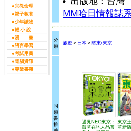
出版地：台灣
●宗教命理
MM哈日情報誌
●親子教養
●少年讀物
●輕 小 說
●漫 畫
分
旅遊
>
日本
>
關東•東京
●語言學習
類
●考試用書
●電腦資訊
●專業書籍
同
類
書
遇見NEO東京：
東京王
推
跟著在地人品嘗
革新
薦