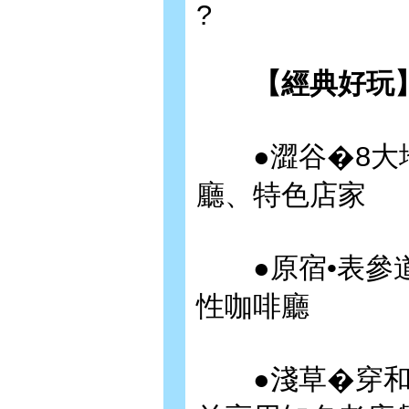
?
【經典好玩
●澀谷�8大地
廳、特色店家
●原宿•表參道
性咖啡廳
●淺草�穿和