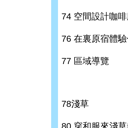
74 空間設計咖
76 在裏原宿體
77 區域導覽
78淺草
80 穿和服來淺