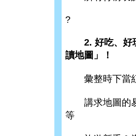
?
2. 好吃、
讀地圖」！
彙整時下當紅
講求地圖的易
等