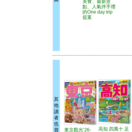
美食、最新景
點、人氣伴手禮
的One day trip
提案
其
他
讀
者
也
高知 四萬十 足
東京觀光’26-
買