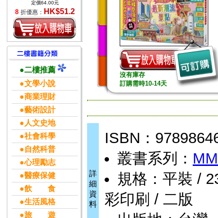
定價64.00元
HK$51.2
8
折優惠：
●二樓推薦
沒有庫存
●文學小說
訂購需時10-14天
●商業理財
●藝術設計
●人文史地
ISBN：9789864
●社會科學
●自然科普
叢書系列：
M
●心理勵志
詳
規格：平裝 / 232頁
●醫療保健
細
●飲 食
資
彩印刷 / 二版
●生活風格
料
●旅 遊