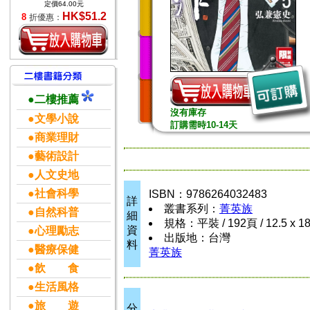
定價64.00元
HK$51.2
8
折優惠：
●二樓推薦
沒有庫存
●文學小說
訂購需時10-14天
●商業理財
●藝術設計
●人文史地
●社會科學
ISBN：9786264032483
詳
叢書系列：
菁英族
●自然科普
細
規格：平裝 / 192頁 / 12.5 x 1
資
●心理勵志
出版地：台灣
料
●醫療保健
菁英族
●飲 食
●生活風格
●旅 遊
分