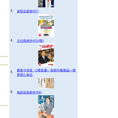
3.
黃昏流星群(67)
4.
主任島耕作(01)(限)
農業今與昔（2冊套書）島耕作農業論＋懷
5.
舊黑心食品
6.
相談役島耕作(04)