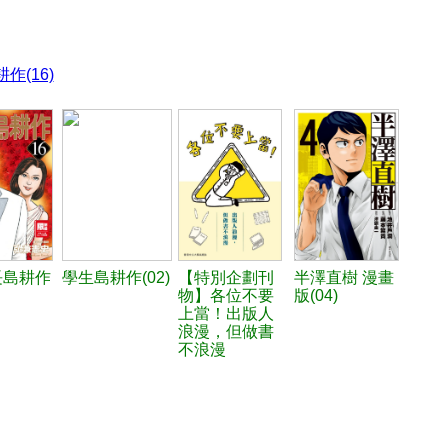
作(16)
長島耕作
學生島耕作(02)
【特別企劃刊
半澤直樹 漫畫
物】各位不要
版(04)
上當！出版人
浪漫，但做書
不浪漫