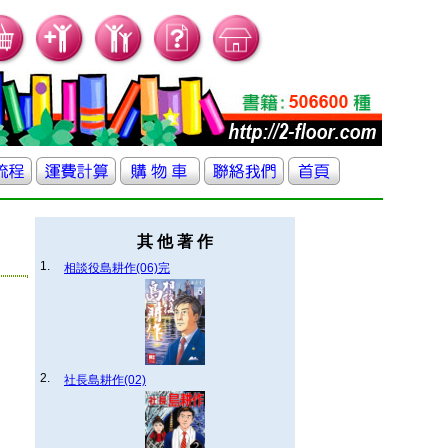
其 他 著 作
1.
相談役島耕作(06)完
2.
社長島耕作(02)