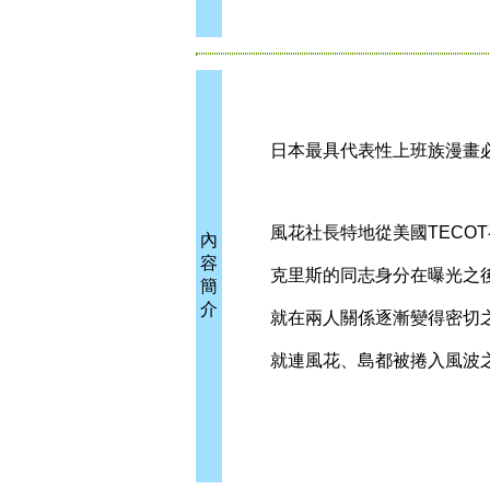
日本最具代表性上班族漫畫必
風花社長特地從美國TECOT
內
容
克里斯的同志身分在曝光之後
簡
介
就在兩人關係逐漸變得密切之
就連風花、島都被捲入風波之