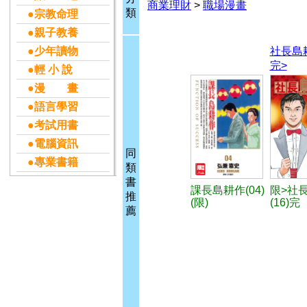
商業理財
>
職場漫畫
類
●宗教命理
●親子教養
●少年讀物
社長島耕
完>
●輕 小 說
●漫 畫
●語言學習
●考試用書
●電腦資訊
同
●專業書籍
類
書
課長島耕作(04)
限>社
推
(限)
(16)完
薦