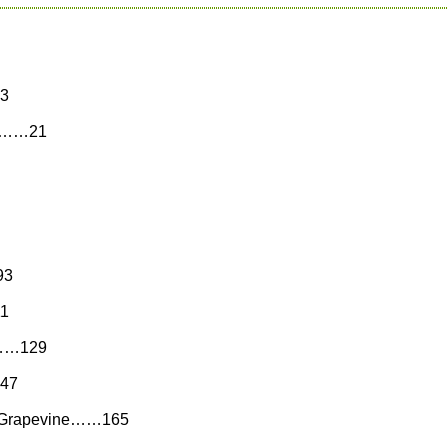
…3
re……21
93
11
p……129
147
e Grapevine……165