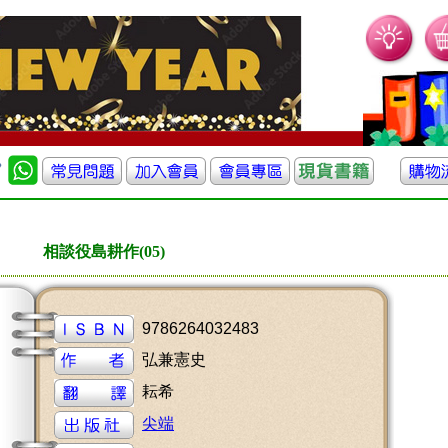
相談役島耕作(05)
9786264032483
弘兼憲史
耘希
尖端