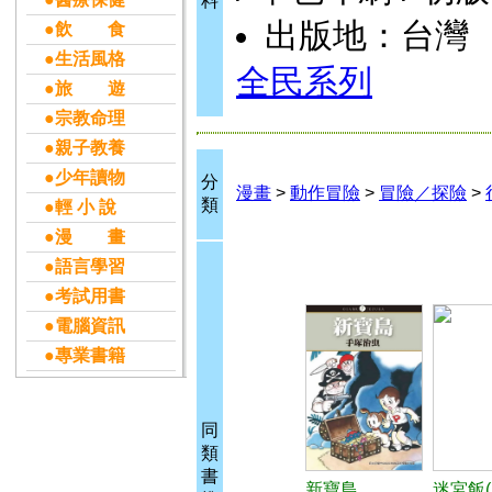
料
出版地：台灣
●飲 食
●生活風格
全民系列
●旅 遊
●宗教命理
●親子教養
●少年讀物
分
漫畫
>
動作冒險
>
冒險／探險
>
類
●輕 小 說
●漫 畫
●語言學習
●考試用書
●電腦資訊
●專業書籍
同
類
書
新寶島
迷宮飯(