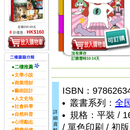
定價200.00元
HK$160
8
折優惠：
沒有庫存
訂購需時10-14天
●二樓推薦
●文學小說
●商業理財
ISBN：9786263
●藝術設計
●人文史地
叢書系列：
全
●社會科學
詳
規格：平裝 / 160頁
●自然科普
細
●心理勵志
資
/ 單色印刷 / 初版
●醫療保健