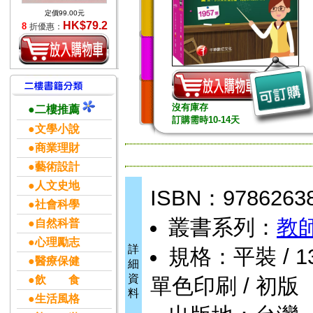
定價99.00元
HK$79.2
8
折優惠：
沒有庫存
●二樓推薦
訂購需時10-14天
●文學小說
●商業理財
●藝術設計
●人文史地
ISBN：9786263
●社會科學
叢書系列：
教
●自然科普
●心理勵志
詳
規格：平裝 / 1344
●醫療保健
細
資
●飲 食
單色印刷 / 初版
料
●生活風格