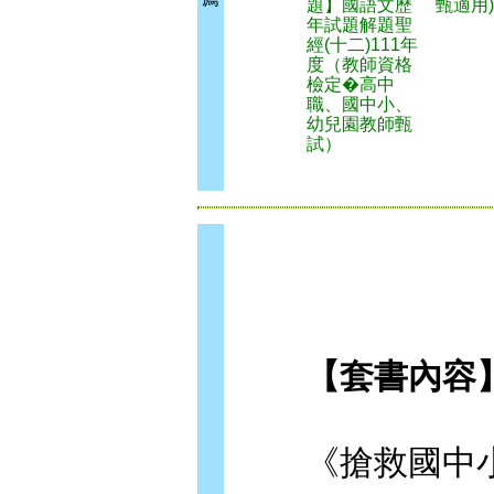
題】國語文歷
甄適用)
年試題解題聖
經(十二)111年
度（教師資格
檢定�高中
職、國中小、
幼兒園教師甄
試）
【套書內容
《搶救國中小教甄