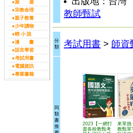
出版地：台灣
●旅 遊
●宗教命理
教師甄試
●親子教養
●少年讀物
●輕 小 說
分
考試用書
>
師資
●漫 畫
類
●語言學習
●考試用書
●電腦資訊
●專業書籍
同
類
書
2023【一網打
來單挑
推
盡各校教甄考
教甄單
薦