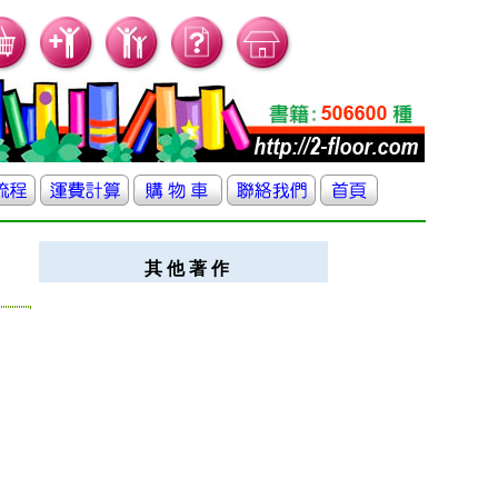
其 他 著 作