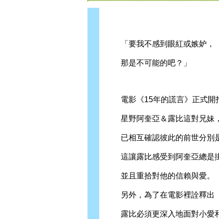
「要我不感到眼紅或嫉妒，
那是不可能的吧？」
電影《15年的謊言》正式開
星野阿奎亞＆露比這對兄妹
已相互確認彼此的前世分別是
這讓露比感受到阿奎亞總是掛
並且重拾對他的信賴與愛。
另外，為了在電影裡詮釋出「
露比必須更深入地面對小愛和