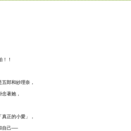
拍！！
，
五郎和紗理奈，
念著她，
真正的小愛」，
自己──