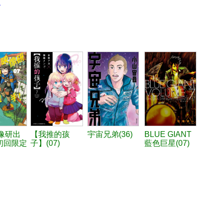
人
像研出
【我推的孩
宇宙兄弟(36)
BLUE GIANT
初回限定
子】(07)
藍色巨星(07)