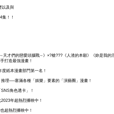
歷以及與
4集！！
∼天才們的戀愛頭腦戰∼》×?槍???《人渣的本願》《妳是我的
聯手打造最強漫畫！
年度紙本漫畫部門第一名！
推理──塞滿各種「娛樂」要素的「演藝圈」漫畫！
SNS角色透卡」！
023年超熱烈播映中！
樣也超熱烈播映中！