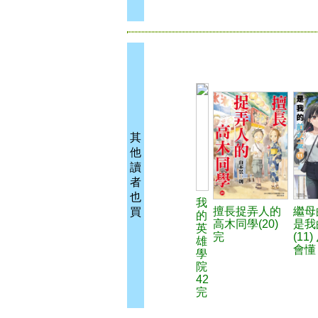
其
他
讀
者
也
我
擅長捉弄人的
繼母
買
的
高木同學(20)
是我
英
完
(11
雄
會懂
學
院
42
完