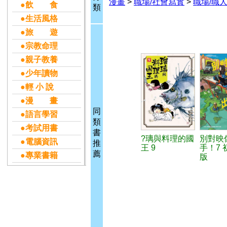
漫畫
>
職場/社會寫實
>
職場/職
●飲 食
類
●生活風格
●旅 遊
●宗教命理
●親子教養
●少年讀物
●輕 小 說
●漫 畫
同
●語言學習
類
●考試用書
書
?璃與料理的國
別對映
●電腦資訊
推
王 9
手！7 
薦
●專業書籍
版