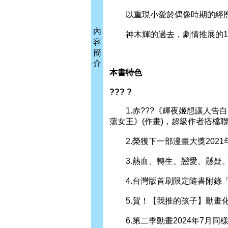
以重現小愛於偶像時期的經
內
神木輝的過去，劇情推展的1
容
簡
介
本書特色
??? ?
1.赤???《輝夜姬想讓人告白
蕩女王》(作畫)，超級作者搭檔
2.榮獲下一部漫畫大獎2021
3.熱血、轉生、戀愛、懸疑、
4.台灣版首刷限定隨書附錄「
5.賀！【我推的孩子】動畫化2
6.第二季動畫2024年7月同