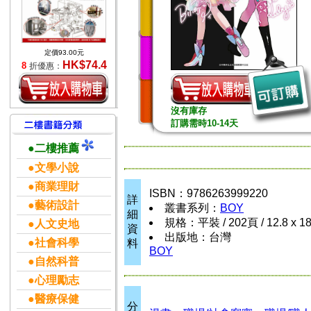
定價93.00元
HK$74.4
8
折優惠：
沒有庫存
訂購需時10-14天
●二樓推薦
●文學小說
●商業理財
ISBN：9786263999220
詳
●藝術設計
叢書系列：
BOY
細
規格：平裝 / 202頁 / 12.8 x 1
●人文史地
資
出版地：台灣
●社會科學
料
BOY
●自然科普
●心理勵志
●醫療保健
分