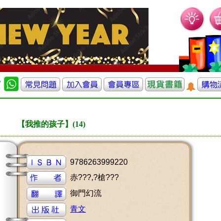
【我推的孩子】(14)
9786263999220
赤???,?槍???
御門幻流
青文