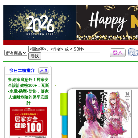
拒絕家庭意外！居家安
全設計健檢100+：瓦斯
•水電•防墜•防盜，讓家
人遠離危險的保平安設
計