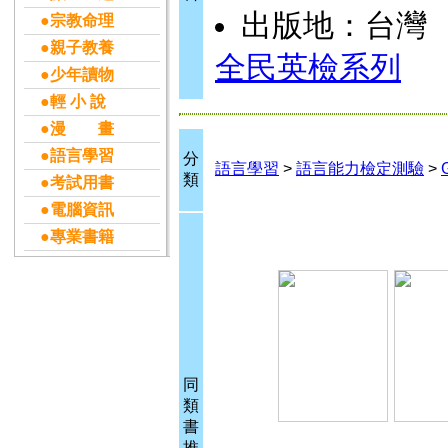
出版地：台灣
●宗教命理
●親子教養
全民英檢系列
●少年讀物
●輕 小 說
●漫 畫
●語言學習
分
語言學習
>
語言能力檢定測驗
>
類
●考試用書
●電腦資訊
●專業書籍
同
類
書
推