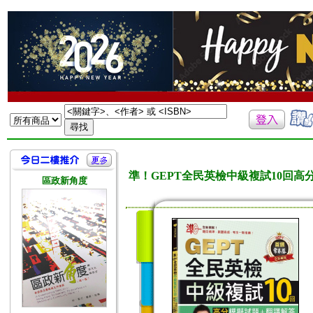
準！GEPT全民英檢中級複試10回高分
區政新角度