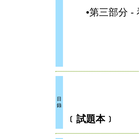
•第三部分 - 看
目
錄
﹝試題本﹞