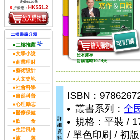
定價64.00元
HK$51.2
8
折優惠：
●二樓推薦
●文學小說
沒有庫存
訂購需時10-14天
●商業理財
●藝術設計
●人文史地
●社會科學
ISBN：9786267
●自然科普
●心理勵志
叢書系列：
全
●醫療保健
詳
規格：平裝 / 176
●飲 食
細
●生活風格
資
/ 單色印刷 / 初版
●旅 遊
料