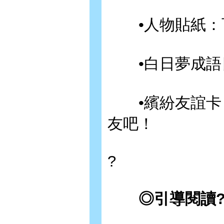
•人物貼紙：可
•白日夢成語日
•繽紛友誼卡：
友吧！
?
◎引導閱讀