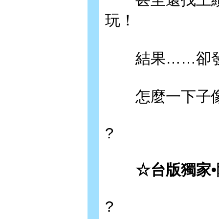
玩！
結果……卻發
怎麼一下子像
?
☆台版獨家•
?