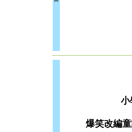
小
爆笑改編童