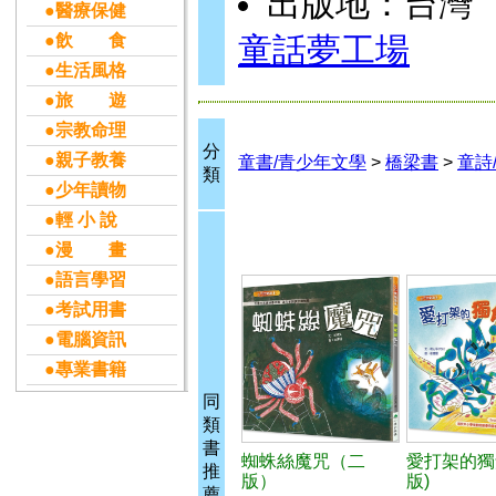
出版地：台灣
●醫療保健
●飲 食
童話夢工場
●生活風格
●旅 遊
●宗教命理
分
●親子教養
童書/青少年文學
>
橋梁書
>
童詩
類
●少年讀物
●輕 小 說
●漫 畫
●語言學習
●考試用書
●電腦資訊
●專業書籍
同
類
書
蜘蛛絲魔咒（二
愛打架的獨
推
版）
版)
薦