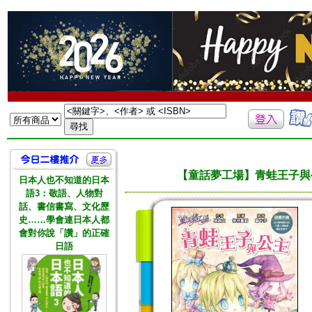
【童話夢工場】青蛙王子與
日本人也不知道的日本
語3：敬語、人物對
話、書信書寫、文化歷
史……學會連日本人都
會對你說「讚」的正確
日語