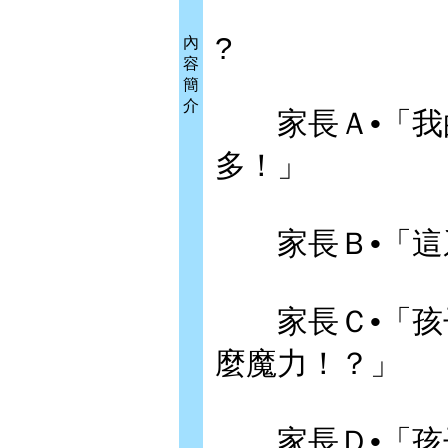
?
內
容
簡
介
家長Ａ•「我的
多！」
家長Ｂ•「這系
家長Ｃ•「孩子
麼魔力！？」
家長Ｄ•「孩