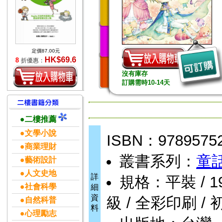
定價87.00元
HK$69.6
8
折優惠：
沒有庫存
訂購需時10-14天
●二樓推薦
●文學小說
ISBN：9789575
●商業理財
叢書系列：
童
●藝術設計
●人文史地
詳
規格：平裝 / 192頁
●社會科學
細
資
級 / 全彩印刷 / 
●自然科普
料
●心理勵志