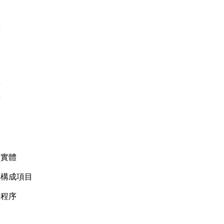
理
體
序
稅實體
所得構成項目
繳程序