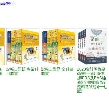
師/記帳士
修
記帳士證照 專業科
記帳士證照 全科目
2023會計學概要
關
目套書
套書
(記帳士適用)(依
據IFRS及EAS編
修)(全書收錄799
題精選試題)(十七
版)