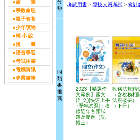
分
●旅 遊
考試用書
>
專技人員考試
>
會計
類
●宗教命理
●親子教養
●少年讀物
●輕 小 說
●漫 畫
●語言學習
●考試用書
●電腦資訊
同
●專業書籍
類
書
2023【精選作
稅務法規精
推
文範例】國文
（含稅務相
薦
(作文)[快速上手
法規概要）
+歷年試題]：收
（下冊）
錄近年各類試
題及範例（記
帳士）