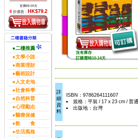
定價99.00元
HK$79.2
8
折優惠：
●二樓推薦
沒有庫存
●文學小說
訂購需時10-14天
●商業理財
●藝術設計
●人文史地
●社會科學
詳
ISBN：9786264111607
●自然科普
細
規格：平裝 / 17 x 23 cm / 
資
●心理勵志
出版地：台灣
料
●醫療保健
●飲 食
●生活風格