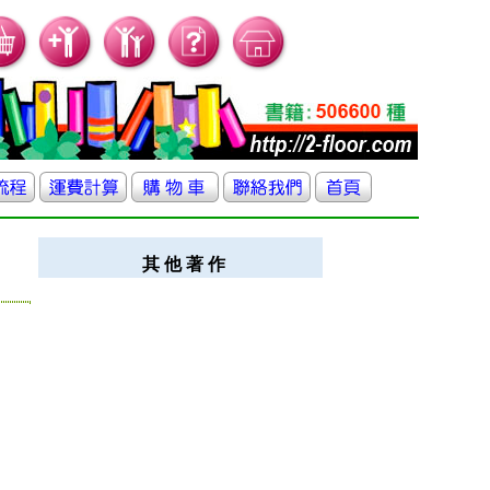
其 他 著 作