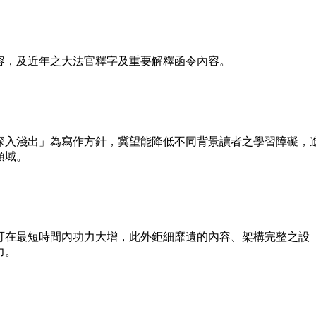
，及近年之大法官釋字及重要解釋函令內容。
入淺出」為寫作方針，冀望能降低不同背景讀者之學習障礙，
領域。
在最短時間內功力大增，此外鉅細靡遺的內容、架構完整之設
力。