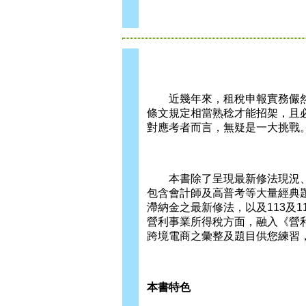
近幾年來，租稅申報實務儼然
條文規定相當熟稔才能招架，且
對應考者而言，無疑是一大挑戰
本書除了呈現最新修法現況、
包含會計師及高普考等大量經典題
滯納金之最新修法，以及113及
營利事業所得稅方面，融入《營
跨境電商之彙整及題目供您練習
本書特色