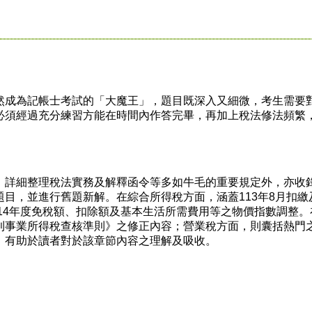
成為記帳士考試的「大魔王」，題目既深入又細微，考生需要
必須經過充分練習方能在時間內作答完畢，再加上稅法修法頻繁
。
詳細整理稅法實務及解釋函令等多如牛毛的重要規定外，亦收
目，並進行舊題新解。在綜合所得稅方面，涵蓋113年8月扣繳
114年度免稅額、扣除額及基本生活所需費用等之物價指數調整。
利事業所得稅查核準則》之修正內容；營業稅方面，則囊括熱門
，有助於讀者對於該章節內容之理解及吸收。