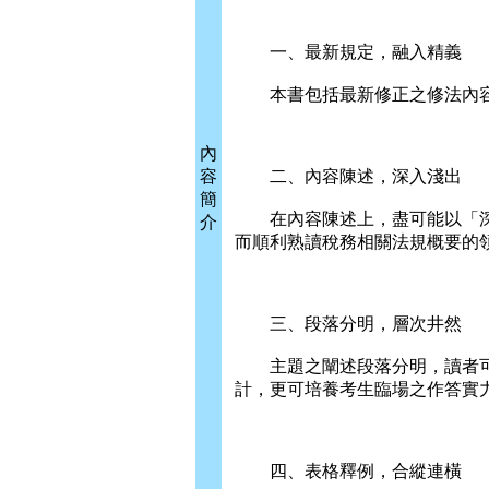
一、最新規定，融入精義
本書包括最新修正之修法內容
內
容
二、內容陳述，深入淺出
簡
在內容陳述上，盡可能以「深
介
而順利熟讀稅務相關法規概要的
三、段落分明，層次井然
主題之闡述段落分明，讀者可
計，更可培養考生臨場之作答實
四、表格釋例，合縱連橫