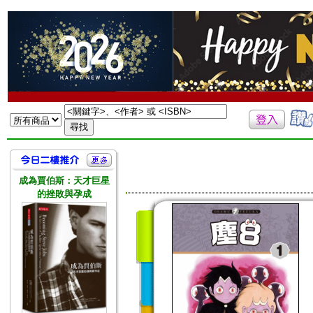
成為賈伯斯：天才巨星
的挫敗與孕成