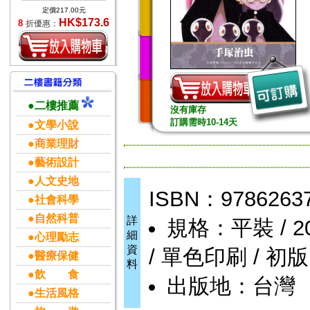
定價217.00元
HK$173.6
8
折優惠：
●二樓推薦
沒有庫存
訂購需時10-14天
●文學小說
●商業理財
●藝術設計
●人文史地
ISBN：9786263
●社會科學
●自然科普
詳
規格：平裝 / 208頁
細
●心理勵志
資
/ 單色印刷 / 初版
●醫療保健
料
●飲 食
出版地：台灣
●生活風格