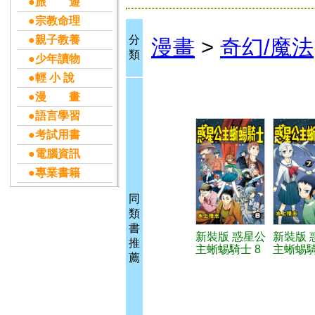
●旅 遊
●宗教命理
●親子教養
分
漫畫
>
奇幻/魔法
類
●少年讀物
●輕 小 說
●漫 畫
●語言學習
●考試用書
●電腦資訊
●專業書籍
同
類
書
新裝版 惑星公
新裝版 
推
主蜥蜴騎士 8
主蜥蜴騎
薦