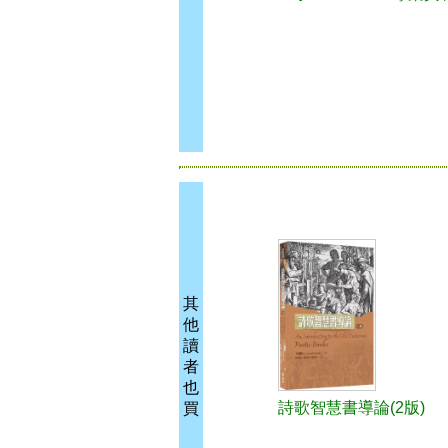
其
他
讀
者
也
詩歌智慧書導論(2版)
買