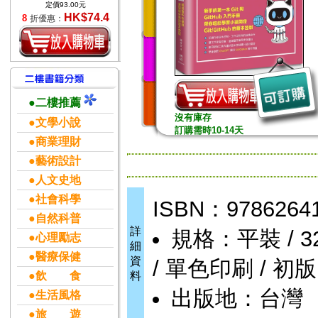
定價93.00元
HK$74.4
8
折優惠：
●二樓推薦
沒有庫存
●文學小說
訂購需時10-14天
●商業理財
●藝術設計
●人文史地
●社會科學
ISBN：9786264
●自然科普
詳
規格：平裝 / 320
●心理勵志
細
●醫療保健
資
/ 單色印刷 / 初版
●飲 食
料
出版地：台灣
●生活風格
●旅 遊