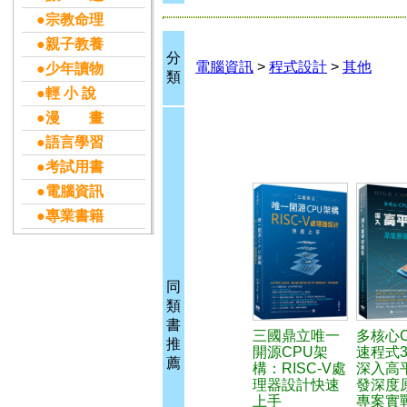
●宗教命理
●親子教養
分
電腦資訊
>
程式設計
>
其他
●少年讀物
類
●輕 小 說
●漫 畫
●語言學習
●考試用書
●電腦資訊
●專業書籍
同
類
書
三國鼎立唯一
多核心
推
開源CPU架
速程式3
薦
構：RISC-V處
深入高
理器設計快速
發深度
上手
專案實