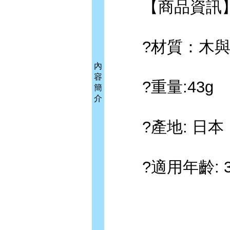
【商品資訊
?材質：木與
內
容
?重量:43g
簡
介
?產地: 日本
?適用年齡: 3