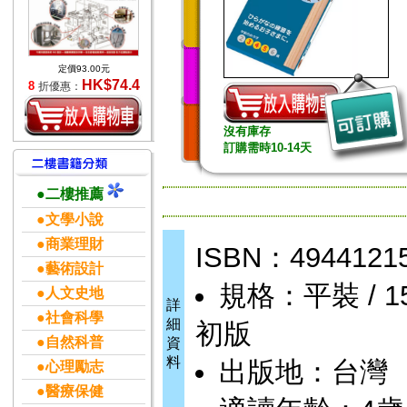
定價93.00元
HK$74.4
8
折優惠：
沒有庫存
訂購需時10-14天
●二樓推薦
●文學小說
●商業理財
ISBN：4944121
●藝術設計
規格：平裝 / 15 
●人文史地
詳
●社會科學
細
初版
●自然科普
資
料
出版地：台灣
●心理勵志
●醫療保健