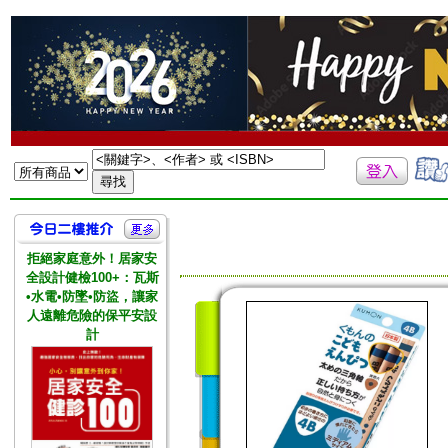
拒絕家庭意外！居家安
全設計健檢100+：瓦斯
•水電•防墜•防盜，讓家
人遠離危險的保平安設
計