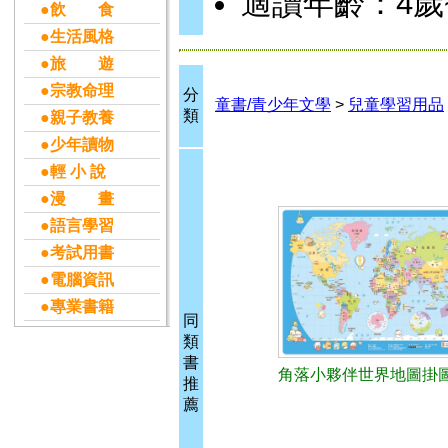
適讀年齡：4歲
●飲 食
●生活風格
●旅 遊
●宗教命理
分
童書/青少年文學
>
兒童學習用品
類
●親子教養
●少年讀物
●輕 小 說
●漫 畫
●語言學習
●考試用書
●電腦資訊
●專業書籍
同
類
書
角落小夥伴世界地圖掛
推
薦